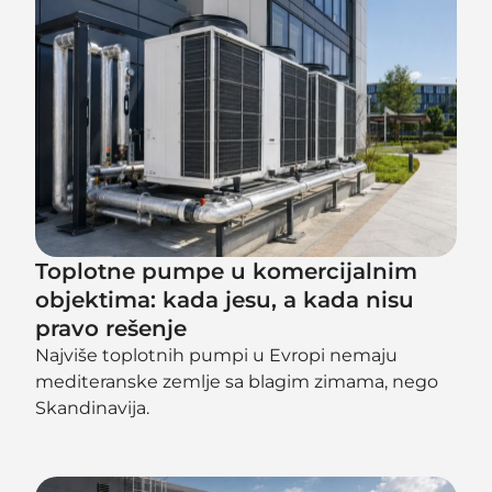
Toplotne pumpe u komercijalnim
objektima: kada jesu, a kada nisu
pravo rešenje
Najviše toplotnih pumpi u Evropi nemaju
mediteranske zemlje sa blagim zimama, nego
Skandinavija.