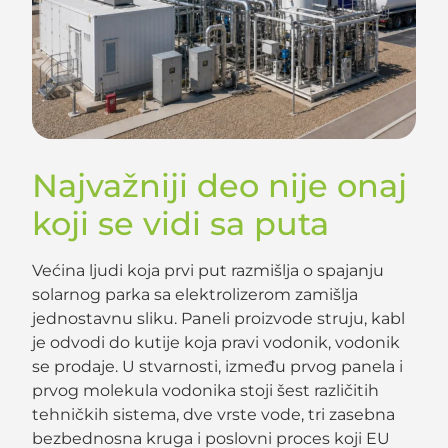
Najvažniji deo nije onaj
koji se vidi sa puta
Većina ljudi koja prvi put razmišlja o spajanju
solarnog parka sa elektrolizerom zamišlja
jednostavnu sliku. Paneli proizvode struju, kabl
je odvodi do kutije koja pravi vodonik, vodonik
se prodaje. U stvarnosti, između prvog panela i
prvog molekula vodonika stoji šest različitih
tehničkih sistema, dve vrste vode, tri zasebna
bezbednosna kruga i poslovni proces koji EU