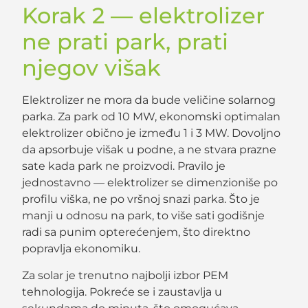
Korak 2 — elektrolizer
ne prati park, prati
njegov višak
Elektrolizer ne mora da bude veličine solarnog
parka. Za park od 10 MW, ekonomski optimalan
elektrolizer obično je između 1 i 3 MW. Dovoljno
da apsorbuje višak u podne, a ne stvara prazne
sate kada park ne proizvodi. Pravilo je
jednostavno — elektrolizer se dimenzioniše po
profilu viška, ne po vršnoj snazi parka. Što je
manji u odnosu na park, to više sati godišnje
radi sa punim opterećenjem, što direktno
popravlja ekonomiku.
Za solar je trenutno najbolji izbor PEM
tehnologija. Pokreće se i zaustavlja u