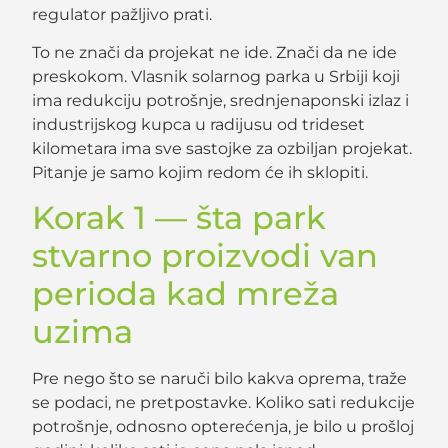
regulator pažljivo prati.
To ne znači da projekat ne ide. Znači da ne ide
preskokom. Vlasnik solarnog parka u Srbiji koji
ima redukciju potrošnje, srednjenaponski izlaz i
industrijskog kupca u radijusu od trideset
kilometara ima sve sastojke za ozbiljan projekat.
Pitanje je samo kojim redom će ih sklopiti.
Korak 1 — šta park
stvarno proizvodi van
perioda kad mreža
uzima
Pre nego što se naruči bilo kakva oprema, traže
se podaci, ne pretpostavke. Koliko sati redukcije
potrošnje, odnosno opterećenja, je bilo u prošloj