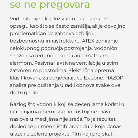
se ne pregovara
Vodonik nije eksplozivan u tako širokom
opsegu kao što se često zamišlja, ali je dovoljno
problematičan da zahteva ozbiljnu
bezbednosnu infrastrukturu. ATEX zoniranje
celokupnog područja postrojenja. Vodonični
senzori sa redundansom i automatskim
alarmom. Pasivna i aktivna ventilacija u svim
zatvorenim prostorima. Električna oprema
klasifikovana za odgovarajuće Ex zone. HAZOP
analiza pre puštanja u rad i obnova svake dve
do tri godine.
Razlog što vodonik koji se decenijama koristi u
rafinerijama i hemijskoj industriji ne pravi
naslove u medijima nije sreća. To je rezultat
dosledne primene istih procedura koje danas
ulaze i u zelene projekte. Tim koji projekat