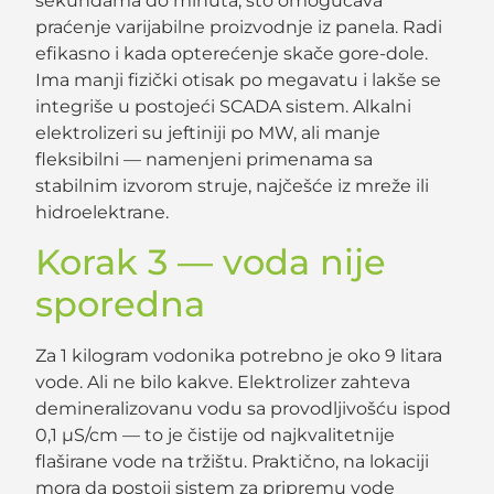
sekundama do minuta, što omogućava
praćenje varijabilne proizvodnje iz panela. Radi
efikasno i kada opterećenje skače gore-dole.
Ima manji fizički otisak po megavatu i lakše se
integriše u postojeći SCADA sistem. Alkalni
elektrolizeri su jeftiniji po MW, ali manje
fleksibilni — namenjeni primenama sa
stabilnim izvorom struje, najčešće iz mreže ili
hidroelektrane.
Korak 3 — voda nije
sporedna
Za 1 kilogram vodonika potrebno je oko 9 litara
vode. Ali ne bilo kakve. Elektrolizer zahteva
demineralizovanu vodu sa provodljivošću ispod
0,1 µS/cm — to je čistije od najkvalitetnije
flaširane vode na tržištu. Praktično, na lokaciji
mora da postoji sistem za pripremu vode