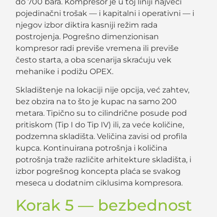
do 700 bara. Kompresor je u toj liniji najveći
pojedinačni trošak — i kapitalni i operativni — i
njegov izbor diktira kasniji režim rada
postrojenja. Pogrešno dimenzionisan
kompresor radi previše vremena ili previše
često starta, a oba scenarija skraćuju vek
mehanike i podižu OPEX.
Skladištenje na lokaciji nije opcija, već zahtev,
bez obzira na to što je kupac na samo 200
metara. Tipično su to cilindrične posude pod
pritiskom (Tip I do Tip IV) ili, za veće količine,
podzemna skladišta. Veličina zavisi od profila
kupca. Kontinuirana potrošnja i količina
potrošnja traže različite arhitekture skladišta, i
izbor pogrešnog koncepta plaća se svakog
meseca u dodatnim ciklusima kompresora.
Korak 5 — bezbednost