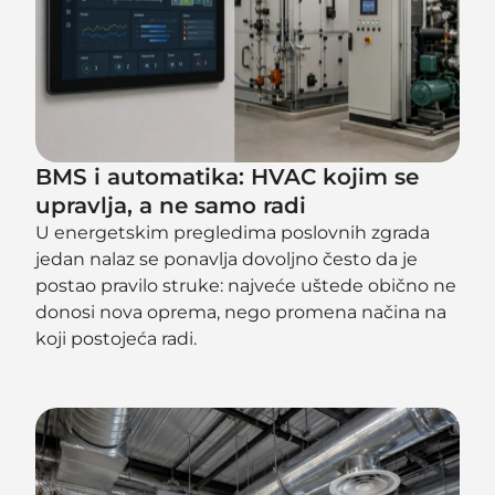
BMS i automatika: HVAC kojim se
upravlja, a ne samo radi
U energetskim pregledima poslovnih zgrada
jedan nalaz se ponavlja dovoljno često da je
postao pravilo struke: najveće uštede obično ne
donosi nova oprema, nego promena načina na
koji postojeća radi.