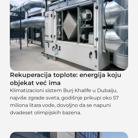
Rekuperacija toplote: energija koju
objekat već ima
Klimatizacioni sistem Burj Khalife u Dubaiju,
najviše zgrade sveta, godišnje prikupi oko 57
miliona litara vode, dovoljno da se napuni
dvadeset olimpijskih bazena.