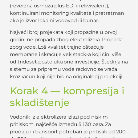
(reverzna osmoza plus EDI ili ekvivalent),
kontinuirani monitoring kvaliteta i pretretman
ako je izvor lokalni vodovod ili bunar.
Najveći broj projekata koji propadne u prvoj
godini ne propada zbog elektrolizera. Propada
zbog vode. Loš kvalitet trajno oštećuje
membrane i skraćuje vek stack-a koji čini više
od trideset posto ukupne investicije. Štednja na
sistemu za pripremu vode redovno se vraća
kroz račun koji nije bio na originalnoj projekciji.
Korak 4 — kompresija i
skladištenje
Vodonik iz elektrolizera izlazi pod niskim
pritiskom, najčešće između 5 i 30 bara. Za
prodaju ili transport potreban je pritisak od 200