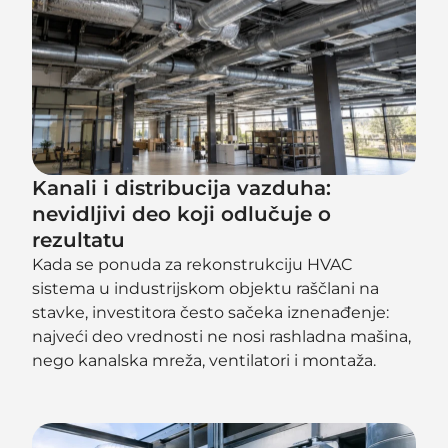
Kanali i distribucija vazduha:
nevidljivi deo koji odlučuje o
rezultatu
Kada se ponuda za rekonstrukciju HVAC
sistema u industrijskom objektu raščlani na
stavke, investitora često sačeka iznenađenje:
najveći deo vrednosti ne nosi rashladna mašina,
nego kanalska mreža, ventilatori i montaža.