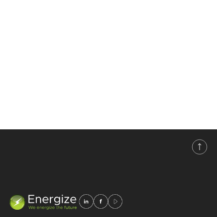
Razvoj, projektovanje,
asembliranje, instalacija,
održavanje i prodaja
sistema, opreme i
besprekidnog napajanja u
energetici,
telekomunikacijama,
industriji i obnovljivim
izvorima energije.