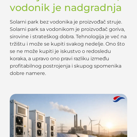
vodonik je nadgradnja
Solarni park bez vodonika je proizvođač struje.
Solarni park sa vodonikom je proizvođač goriva,
sirovine i strateškog dobra. Tehnologija je već na
tržištu i može se kupiti svakog nedelje. Ono što
se ne može kupiti je iskustvo o redosledu
koraka, a upravo ono pravi razliku između
profitabilnog postrojenja i skupog spomenika
dobre namere.