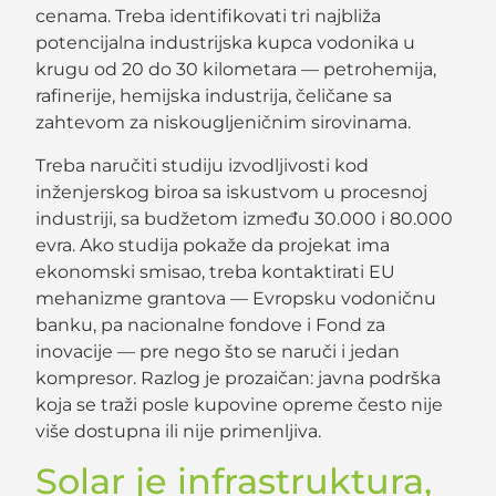
cenama. Treba identifikovati tri najbliža
potencijalna industrijska kupca vodonika u
krugu od 20 do 30 kilometara — petrohemija,
rafinerije, hemijska industrija, čeličane sa
zahtevom za niskougljeničnim sirovinama.
Treba naručiti studiju izvodljivosti kod
inženjerskog biroa sa iskustvom u procesnoj
industriji, sa budžetom između 30.000 i 80.000
evra. Ako studija pokaže da projekat ima
ekonomski smisao, treba kontaktirati EU
mehanizme grantova — Evropsku vodoničnu
banku, pa nacionalne fondove i Fond za
inovacije — pre nego što se naruči i jedan
kompresor. Razlog je prozaičan: javna podrška
koja se traži posle kupovine opreme često nije
više dostupna ili nije primenljiva.
Solar je infrastruktura,