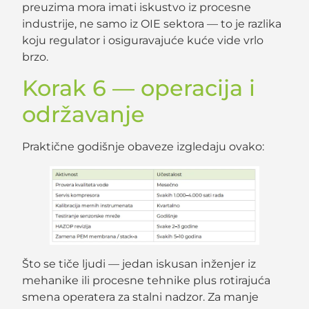
preuzima mora imati iskustvo iz procesne
industrije, ne samo iz OIE sektora — to je razlika
koju regulator i osiguravajuće kuće vide vrlo
brzo.
Korak 6 — operacija i
održavanje
Praktične godišnje obaveze izgledaju ovako:
Što se tiče ljudi — jedan iskusan inženjer iz
mehanike ili procesne tehnike plus rotirajuća
smena operatera za stalni nadzor. Za manje