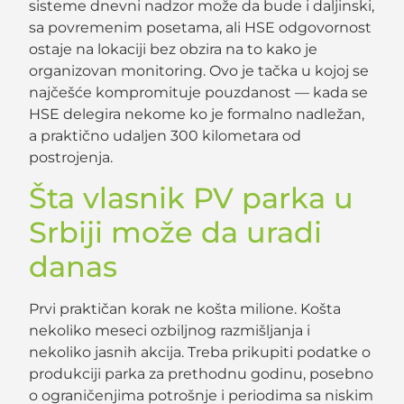
sisteme dnevni nadzor može da bude i daljinski,
sa povremenim posetama, ali HSE odgovornost
ostaje na lokaciji bez obzira na to kako je
organizovan monitoring. Ovo je tačka u kojoj se
najčešće kompromituje pouzdanost — kada se
HSE delegira nekome ko je formalno nadležan,
a praktično udaljen 300 kilometara od
postrojenja.
Šta vlasnik PV parka u
Srbiji može da uradi
danas
Prvi praktičan korak ne košta milione. Košta
nekoliko meseci ozbiljnog razmišljanja i
nekoliko jasnih akcija. Treba prikupiti podatke o
produkciji parka za prethodnu godinu, posebno
o ograničenjima potrošnje i periodima sa niskim