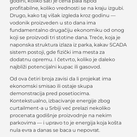
godini, koliko sati je cena pala ispod
profitabilne, koliko vrednosti se na kraju izgubi.
Drugo, kako taj višak izgleda kroz godinu —
vodonik proizveden u sto dana ima
fundamentalno drugačiju ekonomiku od onog
koji se proizvodi tri stotine dana. Treće, koja je
naponska struktura izlaza iz parka, kakav SCADA
sistem postoji, gde fizički ima mesta za
dodatnu opremu. I četvrto, koliko je daleko
najbliži potencijalni kupac ili gasovod.
Od ova četiri broja zavisi da li projekat ima
ekonomski smisao ili ostaje skupa
demonstracija pred posetiocima.
Kontekstualno, izbacivanje energije zbog
curtailment-a u Srbiji već prelazi nekoliko
procenata godišnje proizvodnje na nekim
parkovima — i upravo to je energija koja košta
nula evra a danas se baca u nepovrat.