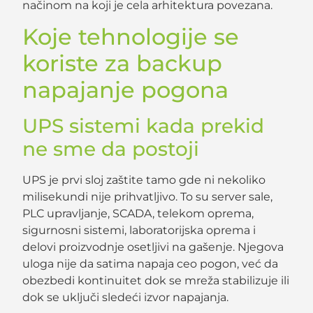
načinom na koji je cela arhitektura povezana.
Koje tehnologije se
koriste za backup
napajanje pogona
UPS sistemi
kada prekid
ne sme da postoji
UPS je prvi sloj zaštite tamo gde ni nekoliko
milisekundi nije prihvatljivo. To su server sale,
PLC upravljanje, SCADA, telekom oprema,
sigurnosni sistemi, laboratorijska oprema i
delovi proizvodnje osetljivi na gašenje. Njegova
uloga nije da satima napaja ceo pogon, već da
obezbedi kontinuitet dok se mreža stabilizuje ili
dok se uključi sledeći izvor napajanja.