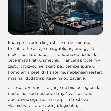
Kada proizvodna linija stane na 15 minuta,
trošak retko ostaje na izgubljenoj energiji. U
praksi, backup napajanje pogona odlučuje da li
ćete imati kratku smetnju ili lančani problem –
zastoj proizvodnje, škart, pad temperature u
komorama, prekid IT sistema, neplaniran restart
mašina i dodatni pritisak na održavanje.
Zato se rezervno napajanje ne bira po logici „da
nešto radi kad nestane struja“, već kao deo
operativne sigurnosti i ukupnih troškova
vlasništva. Za proizvodnju, logistiku,