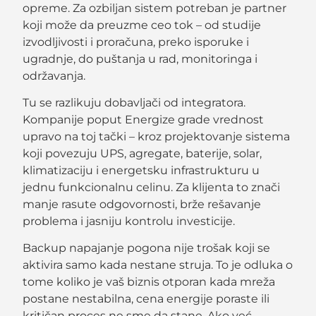
opreme. Za ozbiljan sistem potreban je partner
koji može da preuzme ceo tok – od studije
izvodljivosti i proračuna, preko isporuke i
ugradnje, do puštanja u rad, monitoringa i
održavanja.
Tu se razlikuju dobavljači od integratora.
Kompanije poput Energize grade vrednost
upravo na toj tački – kroz projektovanje sistema
koji povezuju UPS, agregate, baterije, solar,
klimatizaciju i energetsku infrastrukturu u
jednu funkcionalnu celinu. Za klijenta to znači
manje rasute odgovornosti, brže rešavanje
problema i jasniju kontrolu investicije.
Backup napajanje pogona nije trošak koji se
aktivira samo kada nestane struja. To je odluka o
tome koliko je vaš biznis otporan kada mreža
postane nestabilna, cena energije poraste ili
kritičan proces ne sme da stane. Ako već