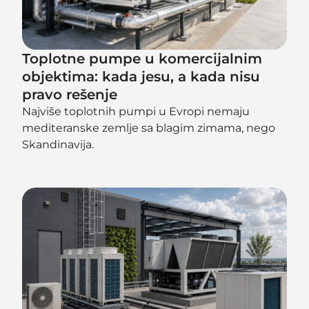
Toplotne pumpe u komercijalnim
objektima: kada jesu, a kada nisu
pravo rešenje
Najviše toplotnih pumpi u Evropi nemaju
mediteranske zemlje sa blagim zimama, nego
Skandinavija.