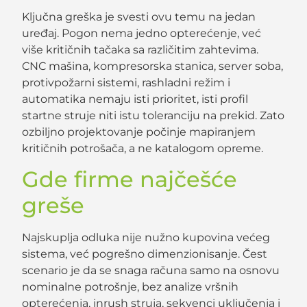
Ključna greška je svesti ovu temu na jedan
uređaj. Pogon nema jedno opterećenje, već
više kritičnih tačaka sa različitim zahtevima.
CNC mašina, kompresorska stanica, server soba,
protivpožarni sistemi, rashladni režim i
automatika nemaju isti prioritet, isti profil
startne struje niti istu toleranciju na prekid. Zato
ozbiljno projektovanje počinje mapiranjem
kritičnih potrošača, a ne katalogom opreme.
Gde firme najčešće
greše
Najskuplja odluka nije nužno kupovina većeg
sistema, već pogrešno dimenzionisanje. Čest
scenario je da se snaga računa samo na osnovu
nominalne potrošnje, bez analize vršnih
opterećenja, inrush struja, sekvenci uključenja i