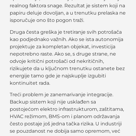
realnog faktora snage. Rezultat je sistem koji na
papiru deluje dovoljan, a u trenutku prelaska ne
isporučuje ono što pogon traži.
Druga česta greška je tretiranje svih potrošača
kao podjednako važnih. Ako se ista autonomija
projektuje za kompletan objekat, investicija
nepotrebno raste. Ako se, s druge strane, ne
odvoje kritični potrošači od nekritičnih,
rizikujete da u ključnom trenutku ostanete bez
energije tamo gde je najskuplje izgubiti
kontinuitet rada.
Treći problem je zanemarivanje integracije.
Backup sistem koji nije usklađen sa
postojećom elektro infrastrukturom, zaštitama,
HVAC režimom, BMS-om i planom održavanja
često postaje još jedna tačka rizika. U industriji
se pouzdanost ne dobija samo opremom, već