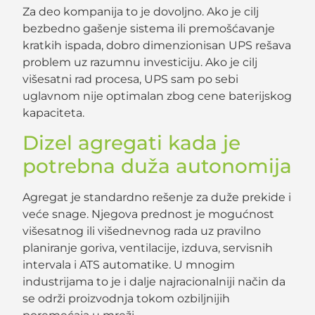
Za deo kompanija to je dovoljno. Ako je cilj
bezbedno gašenje sistema ili premošćavanje
kratkih ispada, dobro dimenzionisan UPS rešava
problem uz razumnu investiciju. Ako je cilj
višesatni rad procesa, UPS sam po sebi
uglavnom nije optimalan zbog cene baterijskog
kapaciteta.
Dizel agregati kada je
potrebna duža autonomija
Agregat je standardno rešenje za duže prekide i
veće snage. Njegova prednost je mogućnost
višesatnog ili višednevnog rada uz pravilno
planiranje goriva, ventilacije, izduva, servisnih
intervala i ATS automatike. U mnogim
industrijama to je i dalje najracionalniji način da
se održi proizvodnja tokom ozbiljnijih