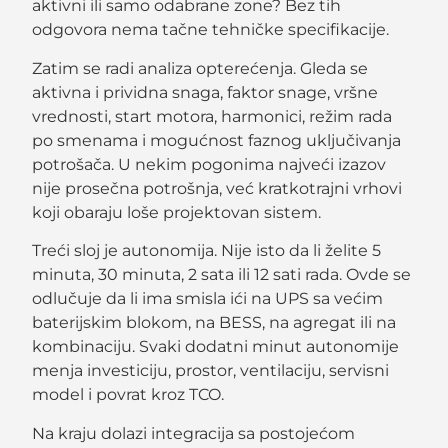
aktivni ili samo odabrane zone? Bez tih
odgovora nema tačne tehničke specifikacije.
Zatim se radi analiza opterećenja. Gleda se
aktivna i prividna snaga, faktor snage, vršne
vrednosti, start motora, harmonici, režim rada
po smenama i mogućnost faznog uključivanja
potrošača. U nekim pogonima najveći izazov
nije prosečna potrošnja, već kratkotrajni vrhovi
koji obaraju loše projektovan sistem.
Treći sloj je autonomija. Nije isto da li želite 5
minuta, 30 minuta, 2 sata ili 12 sati rada. Ovde se
odlučuje da li ima smisla ići na UPS sa većim
baterijskim blokom, na BESS, na agregat ili na
kombinaciju. Svaki dodatni minut autonomije
menja investiciju, prostor, ventilaciju, servisni
model i povrat kroz TCO.
Na kraju dolazi integracija sa postojećom