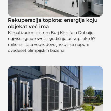
Rekuperacija toplote: energija koju
objekat već ima
Klimatizacioni sistem Burj Khalife u Dubaiju,
najviše zgrade sveta, godišnje prikupi oko 57
miliona litara vode, dovoljno da se napuni
dvadeset olimpijskih bazena.