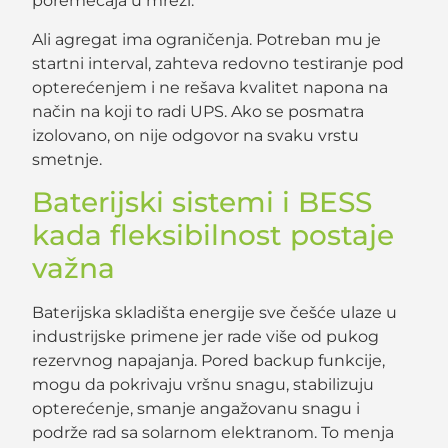
poremećaja u mreži.
Ali agregat ima ograničenja. Potreban mu je
startni interval, zahteva redovno testiranje pod
opterećenjem i ne rešava kvalitet napona na
način na koji to radi UPS. Ako se posmatra
izolovano, on nije odgovor na svaku vrstu
smetnje.
Baterijski sistemi i BESS
kada fleksibilnost postaje
važna
Baterijska skladišta energije sve češće ulaze u
industrijske primene jer rade više od pukog
rezervnog napajanja. Pored backup funkcije,
mogu da pokrivaju vršnu snagu, stabilizuju
opterećenje, smanje angažovanu snagu i
podrže rad sa solarnom elektranom. To menja