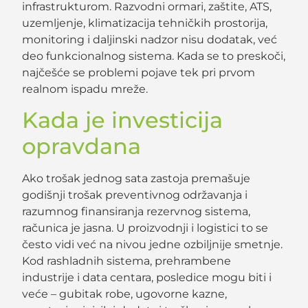
infrastrukturom. Razvodni ormari, zaštite, ATS,
uzemljenje, klimatizacija tehničkih prostorija,
monitoring i daljinski nadzor nisu dodatak, već
deo funkcionalnog sistema. Kada se to preskoči,
najčešće se problemi pojave tek pri prvom
realnom ispadu mreže.
Kada je investicija
opravdana
Ako trošak jednog sata zastoja premašuje
godišnji trošak preventivnog održavanja i
razumnog finansiranja rezervnog sistema,
računica je jasna. U proizvodnji i logistici to se
često vidi već na nivou jedne ozbiljnije smetnje.
Kod rashladnih sistema, prehrambene
industrije i data centara, posledice mogu biti i
veće – gubitak robe, ugovorne kazne,