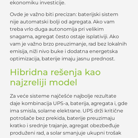
ekonomiku investicije.
Ovde je važno biti precizan: baterijski sistem
nije automatski bolji od agregata. Ako vam
treba vrlo duga autonomija pri velikim
snagama, agregat često ostaje isplativiji. Ako
vam je važno brzo preuzimanje, rad bez lokalnih
emisija, niži nivo buke i dodatna energetska
optimizacija, baterije imaju jasnu prednost.
Hibridna rešenja kao
najzreliji model
Za veće sisteme najčešće najbolje rezultate
daje kombinacija UPS-a, baterija, agregata i, gde
ima smisla, solarne elektrane. UPS drži kritične
potrošače bez prekida, baterije preuzimaju
kratko i srednje trajanje, agregat obezbeđuje
produženi rad, a solar smanjuje ukupni trošak