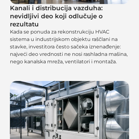
Kanali i distribucija vazduha:
nevidljivi deo koji odlučuje o
rezultatu
Kada se ponuda za rekonstrukciju HVAC
sistema u industrijskom objektu raščlani na
stavke, investitora često sačeka iznenađenje:
najveći deo vrednosti ne nosi rashladna mašina,
nego kanalska mreža, ventilatori i montaža.