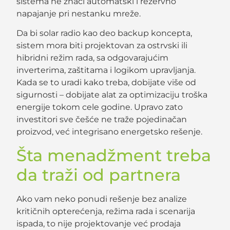
sistema ne znači automatski i rezervno
napajanje pri nestanku mreže.
Da bi solar radio kao deo backup koncepta,
sistem mora biti projektovan za ostrvski ili
hibridni režim rada, sa odgovarajućim
inverterima, zaštitama i logikom upravljanja.
Kada se to uradi kako treba, dobijate više od
sigurnosti – dobijate alat za optimizaciju troška
energije tokom cele godine. Upravo zato
investitori sve češće ne traže pojedinačan
proizvod, već integrisano energetsko rešenje.
Šta menadžment treba
da traži od partnera
Ako vam neko ponudi rešenje bez analize
kritičnih opterećenja, režima rada i scenarija
ispada, to nije projektovanje već prodaja