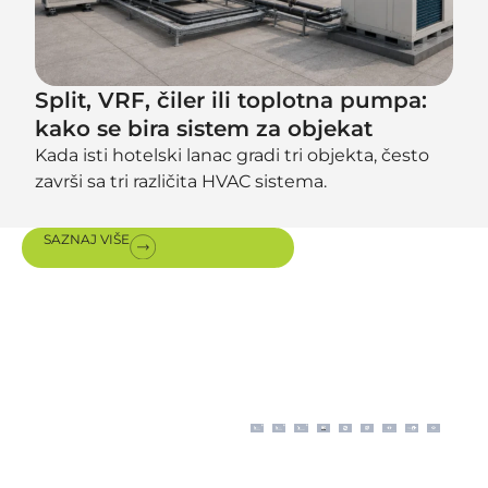
Split, VRF, čiler ili toplotna pumpa:
kako se bira sistem za objekat
Kada isti hotelski lanac gradi tri objekta, često
završi sa tri različita HVAC sistema.
SAZNAJ VIŠE
Sertifikati i
nagrade
Moderno poslovanje