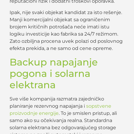
reputacioni rizik i dodatni troškovi oporavka.
Ipak, nije svaki objekat kandidat za isto rešenje.
Manji komercijalni objekat sa ograničenim
brojem kritičnih potrošača neće imati istu
logiku investicije kao fabrika sa 24/7 režimom.
Zato ozbiljna procena uvek polazi od poslovnog
efekta prekida, a ne samo od cene opreme.
Backup napajanje
pogona i solarna
elektrana
Sve više kompanija razmatra zajedničko
planiranje rezervnog napajanja i
sopstvene
proizvodnje energije
. To je smislen pristup, ali
samo ako su očekivanja realna. Standardna
solarna elektrana bez odgovarajućeg storage