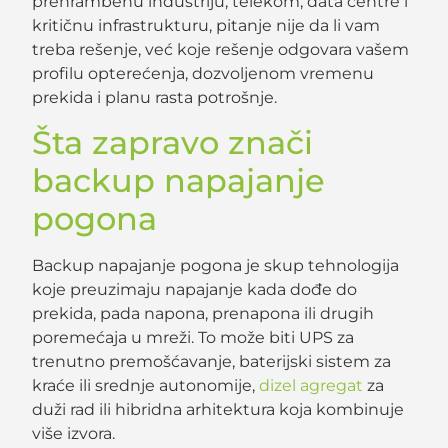
prehrambenu industriju, telekom, data centre i
kritičnu infrastrukturu, pitanje nije da li vam
treba rešenje, već koje rešenje odgovara vašem
profilu opterećenja, dozvoljenom vremenu
prekida i planu rasta potrošnje.
Šta zapravo znači
backup napajanje
pogona
Backup napajanje pogona je skup tehnologija
koje preuzimaju napajanje kada dođe do
prekida, pada napona, prenapona ili drugih
poremećaja u mreži. To može biti UPS za
trenutno premošćavanje, baterijski sistem za
kraće ili srednje autonomije,
dizel agregat
za
duži rad ili hibridna arhitektura koja kombinuje
više izvora.