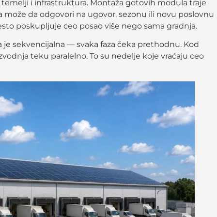
emelji i infrastruktura. Montaža gotovih modula traje
a može da odgovori na ugovor, sezonu ili novu poslovnu
često poskupljuje ceo posao više nego sama gradnja.
ja je sekvencijalna — svaka faza čeka prethodnu. Kod
vodnja teku paralelno. To su nedelje koje vraćaju ceo