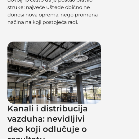
struke: najveće uštede obično ne
donosi nova oprema, nego promena
načina na koji postojeća radi.
Kanali i distribucija
vazduha: nevidljivi
deo koji odlučuje o