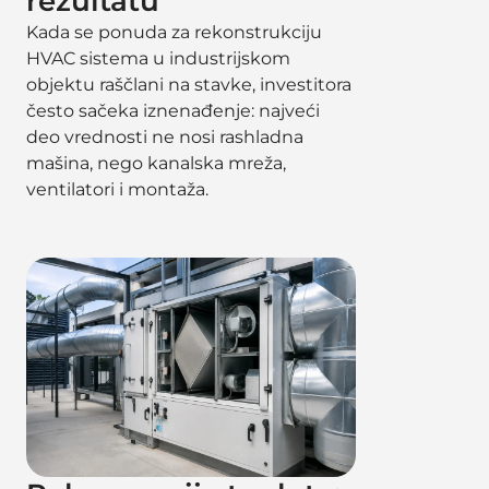
rezultatu
Kada se ponuda za rekonstrukciju
HVAC sistema u industrijskom
objektu raščlani na stavke, investitora
često sačeka iznenađenje: najveći
deo vrednosti ne nosi rashladna
mašina, nego kanalska mreža,
ventilatori i montaža.