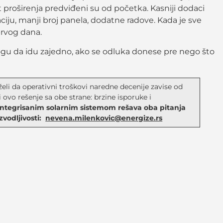
t proširenja predviđeni su od početka. Kasniji dodaci
iju, manji broj panela, dodatne radove. Kada je sve
prvog dana.
Mogu da idu zajedno, ako se odluka donese pre nego što
želi da operativni troškovi naredne decenije zavise od
i ovo rešenje sa obe strane: brzine isporuke i
integrisanim solarnim sistemom rešava oba pitanja
zvodljivosti:
nevena.milenkovic@energize.rs