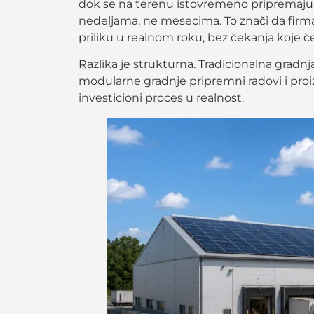
dok se na terenu istovremeno pripremaju t
nedeljama, ne mesecima. To znači da firm
priliku u realnom roku, bez čekanja koje 
Razlika je strukturna. Tradicionalna gradn
modularne gradnje pripremni radovi i proiz
investicioni proces u realnost.