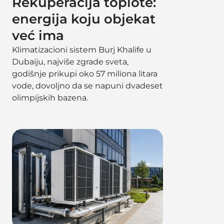
Rekuperacija toplote:
energija koju objekat
već ima
Klimatizacioni sistem Burj Khalife u
Dubaiju, najviše zgrade sveta,
godišnje prikupi oko 57 miliona litara
vode, dovoljno da se napuni dvadeset
olimpijskih bazena.