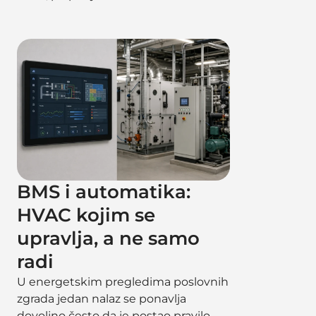
BMS i automatika:
HVAC kojim se
upravlja, a ne samo
radi
U energetskim pregledima poslovnih
zgrada jedan nalaz se ponavlja
dovoljno često da je postao pravilo