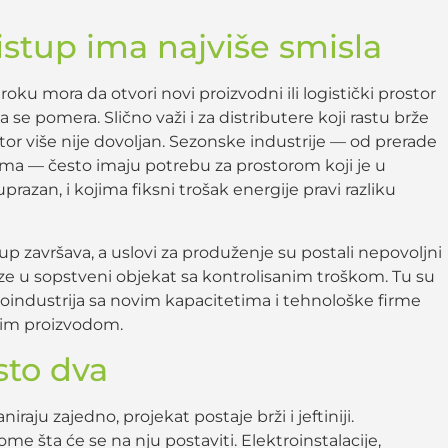
istup ima najviše smisla
roku mora da otvori novi proizvodni ili logistički prostor
 se pomera. Slično važi i za distributere koji rastu brže
stor više nije dovoljan. Sezonske industrije — od prerade
dima — često imaju potrebu za prostorom koji je u
zan, i kojima fiksni trošak energije pravi razliku
kup završava, a uslovi za produženje su postali nepovoljni
ze u sopstveni objekat sa kontrolisanim troškom. Tu su
groindustrija sa novim kapacitetima i tehnološke firme
ovim proizvodom.
sto dva
raju zajedno, projekat postaje brži i jeftiniji.
me šta će se na nju postaviti. Elektroinstalacije,