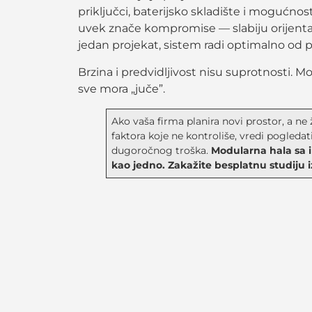
priključci, baterijsko skladište i mogućnos
uvek znače kompromise — slabiju orijentac
jedan projekat, sistem radi optimalno od 
Brzina i predvidljivost nisu suprotnosti. 
sve mora „juče”.
Ako vaša firma planira novi prostor, a ne 
faktora koje ne kontroliše, vredi pogledat
dugoročnog troška.
Modularna hala sa 
kao jedno.
Zakažite besplatnu studiju i