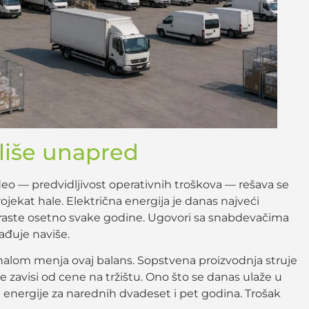
oliše unapred
eo — predvidljivost operativnih troškova — rešava se
ojekat hale. Električna energija je danas najveći
iji raste osetno svake godine. Ugovori sa snabdevačima
ađuje naviše.
halom menja ovaj balans. Sopstvena proizvodnja struje
 zavisi od cene na tržištu. Ono što se danas ulaže u
 energije za narednih dvadeset i pet godina. Trošak