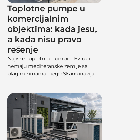
Toplotne pumpe u
komercijalnim
objektima: kada jesu,
a kada nisu pravo
rešenje
Najviše toplotnih pumpi u Evropi
nemaju mediteranske zemlje sa
blagim zimama, nego Skandinavija.