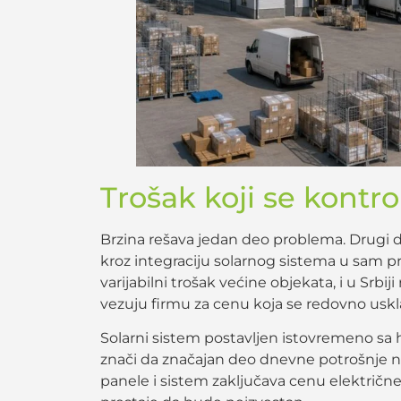
Trošak koji se kontr
Brzina rešava jedan deo problema. Drugi d
kroz integraciju solarnog sistema u sam pr
varijabilni trošak većine objekata, i u Srb
vezuju firmu za cenu koja se redovno uskl
Solarni sistem postavljen istovremeno sa 
znači da značajan deo dnevne potrošnje ne
panele i sistem zaključava cenu električne