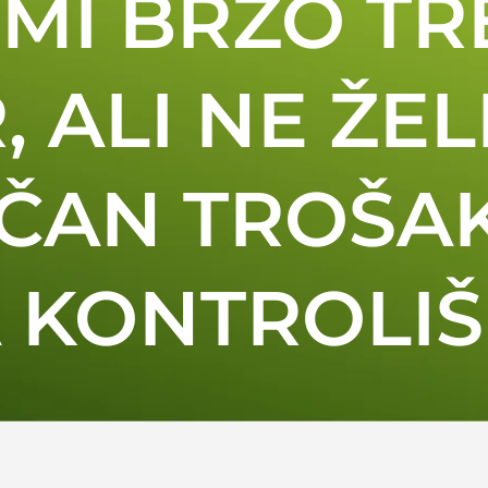
RMI BRZO TR
 ALI NE ŽEL
AN TROŠAK 
 KONTROLIŠ