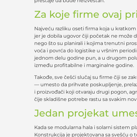
prestaje da bude neizvestan.
Za koje firme ovaj pr
Najveću razliku oseti firma koja u kratkom 
jer je dobila ugovor čiji početak ne može da
nego što su planirali i kojima trenutni pro
voća i povrća do logistike u vršnim perio
jednom delu godine pun, a u drugom polupra
između profitabilne i marginalne godine.
Takođe, sve češći slučaj su firme čiji se za
— umesto da prihvate poskupljenje, prela
i proizvođači koji otvaraju drugi pogon, a
čije skladišne potrebe rastu sa svakim n
Jedan projekat ume
Kada se modularna hala i solarni sistem plani
Konstrukcija je projektovana sa svešću o to