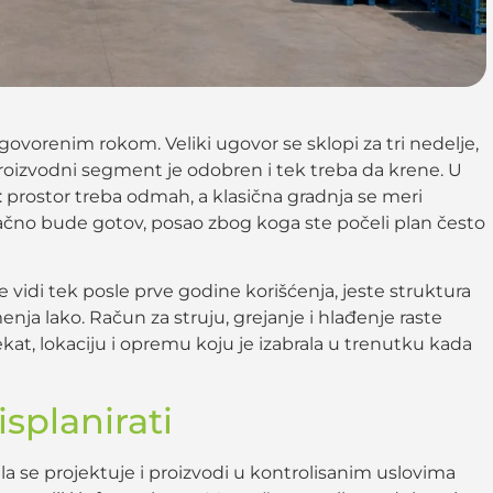
govorenim rokom. Veliki ugovor se sklopi za tri nedelje,
proizvodni segment je odobren i tek treba da krene. U
: prostor treba odmah, a klasična gradnja se meri
ačno bude gotov, posao zbog koga ste počeli plan često
e vidi tek posle prve godine korišćenja, jeste struktura
nja lako. Račun za struju, grejanje i hlađenje raste
kat, lokaciju i opremu koju je izabrala u trenutku kada
splanirati
 se projektuje i proizvodi u kontrolisanim uslovima