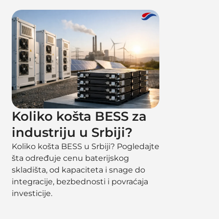
Koliko košta BESS za
industriju u Srbiji?
Koliko košta BESS u Srbiji? Pogledajte
šta određuje cenu baterijskog
skladišta, od kapaciteta i snage do
integracije, bezbednosti i povraćaja
investicije.