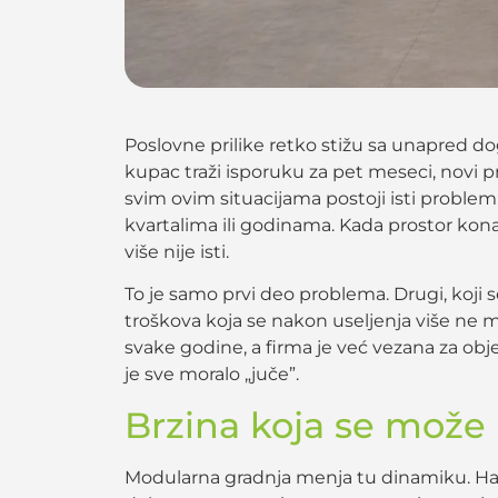
Poslovne prilike retko stižu sa unapred do
kupac traži isporuku za pet meseci, novi 
svim ovim situacijama postoji isti problem
kvartalima ili godinama. Kada prostor kon
više nije isti.
To je samo prvi deo problema. Drugi, koji s
troškova koja se nakon useljenja više ne me
svake godine, a firma je već vezana za obje
je sve moralo „juče”.
Brzina koja se može i
Modularna gradnja menja tu dinamiku. Hala