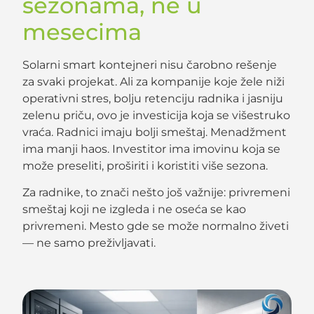
sezonama, ne u
mesecima
Solarni smart kontejneri nisu čarobno rešenje
za svaki projekat. Ali za kompanije koje žele niži
operativni stres, bolju retenciju radnika i jasniju
zelenu priču, ovo je investicija koja se višestruko
vraća. Radnici imaju bolji smeštaj. Menadžment
ima manji haos. Investitor ima imovinu koja se
može preseliti, proširiti i koristiti više sezona.
Za radnike, to znači nešto još važnije: privremeni
smeštaj koji ne izgleda i ne oseća se kao
privremeni. Mesto gde se može normalno živeti
— ne samo preživljavati.