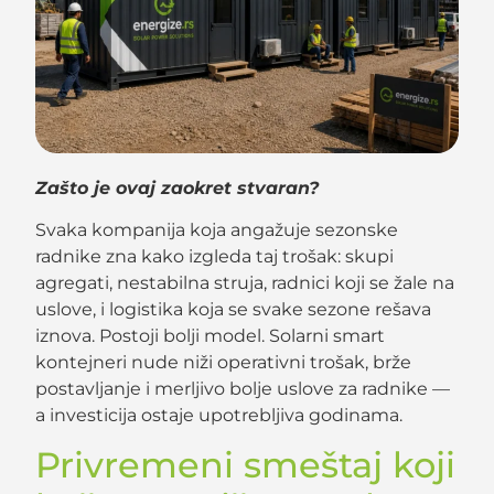
Zašto je ovaj zaokret stvaran?
Svaka kompanija koja angažuje sezonske
radnike zna kako izgleda taj trošak: skupi
agregati, nestabilna struja, radnici koji se žale na
uslove, i logistika koja se svake sezone rešava
iznova. Postoji bolji model. Solarni smart
kontejneri nude niži operativni trošak, brže
postavljanje i merljivo bolje uslove za radnike —
a investicija ostaje upotrebljiva godinama.
Privremeni smeštaj koji