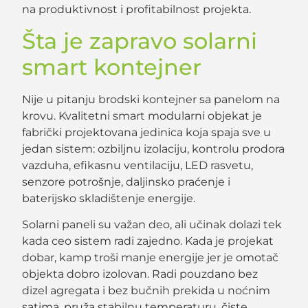
na produktivnost i profitabilnost projekta.
Šta je zapravo solarni
smart kontejner
Nije u pitanju brodski kontejner sa panelom na
krovu. Kvalitetni smart modularni objekat je
fabrički projektovana jedinica koja spaja sve u
jedan sistem: ozbiljnu izolaciju, kontrolu prodora
vazduha, efikasnu ventilaciju, LED rasvetu,
senzore potrošnje, daljinsko praćenje i
baterijsko skladištenje energije.
Solarni paneli su važan deo, ali učinak dolazi tek
kada ceo sistem radi zajedno. Kada je projekat
dobar, kamp troši manje energije jer je omotač
objekta dobro izolovan. Radi pouzdano bez
dizel agregata i bez bučnih prekida u noćnim
satima, pruža stabilnu temperaturu, čiste