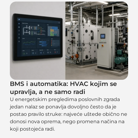
BMS i automatika: HVAC kojim se
upravlja, a ne samo radi
U energetskim pregledima poslovnih zgrada
jedan nalaz se ponavlja dovoljno često da je
postao pravilo struke: najveće uštede obično ne
donosi nova oprema, nego promena načina na
koji postojeća radi.