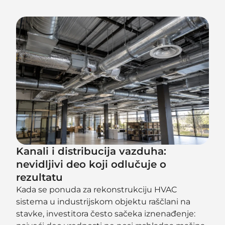
Kanali i distribucija vazduha:
nevidljivi deo koji odlučuje o
rezultatu
Kada se ponuda za rekonstrukciju HVAC
sistema u industrijskom objektu raščlani na
stavke, investitora često sačeka iznenađenje: