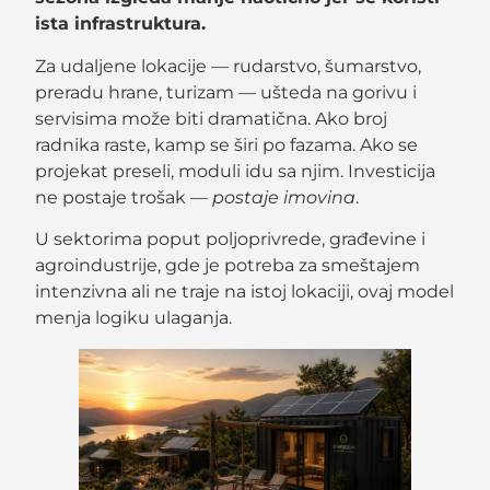
ista infrastruktura.
Za udaljene lokacije — rudarstvo, šumarstvo,
preradu hrane, turizam — ušteda na gorivu i
servisima može biti dramatična. Ako broj
radnika raste, kamp se širi po fazama. Ako se
projekat preseli, moduli idu sa njim. Investicija
ne postaje trošak —
postaje imovina
.
U sektorima poput poljoprivrede, građevine i
agroindustrije, gde je potreba za smeštajem
intenzivna ali ne traje na istoj lokaciji, ovaj model
menja logiku ulaganja.