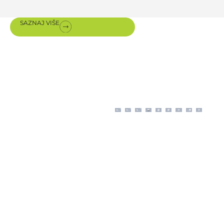
SAZNAJ VIŠE
Sertifikati i
nagrade
Moderno poslovanje
prema ISO proceduram
upotpunjeno je
sertifikatima o autorizaciji
za prodaju, instalaciju i
održavanje premium
opreme naših inostranih
partnera.
Predmet i područje