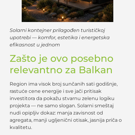
Solarni kontejner prilagođen turističkoj
upotrebi — komfor, estetika i energetska
efikasnost u jednom
Zašto je ovo posebno
relevantno za Balkan
Region ima visok broj sunčanih sati godišnje,
rastuće cene energije i sve jači pritisak
investitora da pokažu stvarnu zelenu logiku
projekta — ne samo slogan. Solarni smeštaj
nudi opipljiv dokaz: manja zavisnost od
agregata, manji ugljenični otisak, jasnija priča o
kvalitetu.