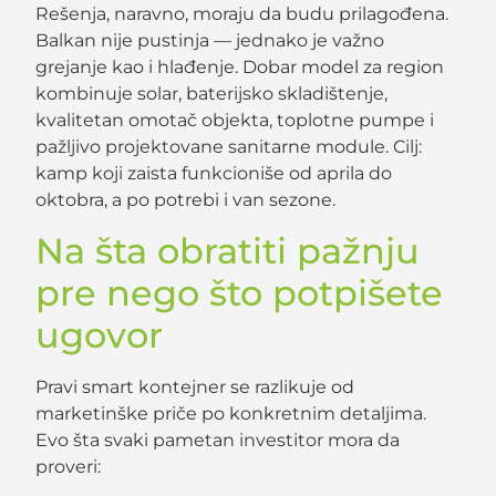
Rešenja, naravno, moraju da budu prilagođena.
Balkan nije pustinja — jednako je važno
grejanje kao i hlađenje. Dobar model za region
kombinuje solar, baterijsko skladištenje,
kvalitetan omotač objekta, toplotne pumpe i
pažljivo projektovane sanitarne module. Cilj:
kamp koji zaista funkcioniše od aprila do
oktobra, a po potrebi i van sezone.
Na šta obratiti pažnju
pre nego što potpišete
ugovor
Pravi smart kontejner se razlikuje od
marketinške priče po konkretnim detaljima.
Evo šta svaki pametan investitor mora da
proveri: