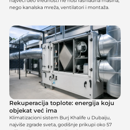
najveći deo vrednosti ne nosi rashladna mašina,
nego kanalska mreža, ventilatori i montaža.
Rekuperacija toplote: energija koju
objekat već ima
Klimatizacioni sistem Burj Khalife u Dubaiju,
najviše zgrade sveta, godišnje prikupi oko 57