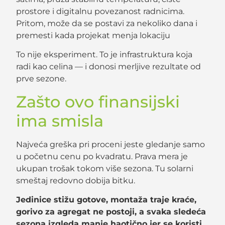
prostore i digitalnu povezanost radnicima.
Pritom, može da se postavi za nekoliko dana i
premesti kada projekat menja lokaciju
To nije eksperiment. To je infrastruktura koja
radi kao celina — i donosi merljive rezultate od
prve sezone.
Zašto ovo finansijski
ima smisla
Najveća greška pri proceni jeste gledanje samo
u početnu cenu po kvadratu. Prava mera je
ukupan trošak tokom više sezona. Tu solarni
smeštaj redovno dobija bitku.
Jedinice stižu gotove, montaža traje kraće,
gorivo za agregat ne postoji, a svaka sledeća
sezona izgleda manje haotično jer se koristi