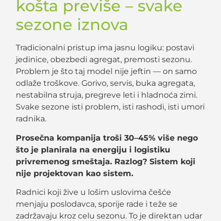
košta previše – svake
sezone iznova
Tradicionalni pristup ima jasnu logiku: postavi
jedinice, obezbedi agregat, premosti sezonu.
Problem je što taj model nije jeftin — on samo
odlaže troškove. Gorivo, servis, buka agregata,
nestabilna struja, pregreve leti i hladnoća zimi.
Svake sezone isti problem, isti rashodi, isti umori
radnika.
Prosečna kompanija troši 30–45% više nego
što je planirala na energiju i logistiku
privremenog smeštaja. Razlog? Sistem koji
nije projektovan kao sistem.
Radnici koji žive u lošim uslovima češće
menjaju poslodavca, sporije rade i teže se
zadržavaju kroz celu sezonu. To je direktan udar