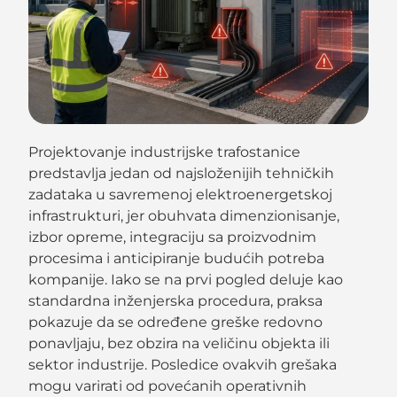
Projektovanje industrijske trafostanice
predstavlja jedan od najsloženijih tehničkih
zadataka u savremenoj elektroenergetskoj
infrastrukturi, jer obuhvata dimenzionisanje,
izbor opreme, integraciju sa proizvodnim
procesima i anticipiranje budućih potreba
kompanije. Iako se na prvi pogled deluje kao
standardna inženjerska procedura, praksa
pokazuje da se određene greške redovno
ponavljaju, bez obzira na veličinu objekta ili
sektor industrije. Posledice ovakvih grešaka
mogu varirati od povećanih operativnih