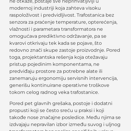
ne otkaže, postaje sve neprihvatljiviji u
modernoj industriji koja zahteva visoku
raspoloživost i predvidljivost. Trafostanica bez
senzora za praćenje temperature, opterećenja,
vlažnosti i parametara transformatora ne
omogućava prediktivno održavanje, pa se
kvarovi otkrivaju tek kada se pojave, što
redovno znači skupe zastoje proizvodnje. Pored
toga, projektantska rešenja koja otežavaju
pristup pojedinim komponentama, ne
predviđaju prostore za potrebne alate ili
zanemaruju ergonomiju servisnih intervencija,
generišu kontinuirane operativne troškove
tokom celog radnog veka trafostanice.
Pored pet glavnih grešaka, postoje i dodatni
propusti koji se često sreću u praksi i koji
takođe nose značajne posledice. Među njima se
izdvajaju nepravilan izbor između suvog i uljnog