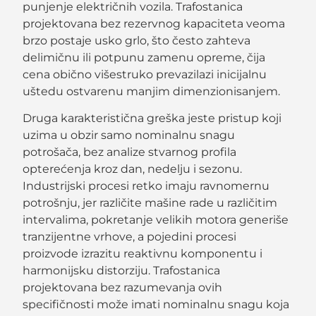
punjenje električnih vozila. Trafostanica
projektovana bez rezervnog kapaciteta veoma
brzo postaje usko grlo, što često zahteva
delimičnu ili potpunu zamenu opreme, čija
cena obično višestruko prevazilazi inicijalnu
uštedu ostvarenu manjim dimenzionisanjem.
Druga karakteristična greška jeste pristup koji
uzima u obzir samo nominalnu snagu
potrošača, bez analize stvarnog profila
opterećenja kroz dan, nedelju i sezonu.
Industrijski procesi retko imaju ravnomernu
potrošnju, jer različite mašine rade u različitim
intervalima, pokretanje velikih motora generiše
tranzijentne vrhove, a pojedini procesi
proizvode izrazitu reaktivnu komponentu i
harmonijsku distorziju. Trafostanica
projektovana bez razumevanja ovih
specifičnosti može imati nominalnu snagu koja