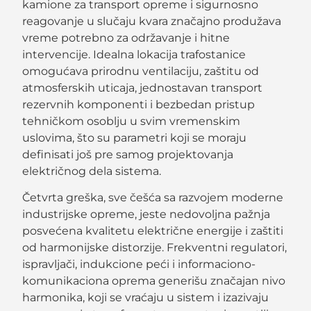
kamione za transport opreme i sigurnosno
reagovanje u slučaju kvara značajno produžava
vreme potrebno za održavanje i hitne
intervencije. Idealna lokacija trafostanice
omogućava prirodnu ventilaciju, zaštitu od
atmosferskih uticaja, jednostavan transport
rezervnih komponenti i bezbedan pristup
tehničkom osoblju u svim vremenskim
uslovima, što su parametri koji se moraju
definisati još pre samog projektovanja
električnog dela sistema.
Četvrta greška, sve češća sa razvojem moderne
industrijske opreme, jeste nedovoljna pažnja
posvećena kvalitetu električne energije i zaštiti
od harmonijske distorzije. Frekventni regulatori,
ispravljači, indukcione peći i informaciono-
komunikaciona oprema generišu značajan nivo
harmonika, koji se vraćaju u sistem i izazivaju