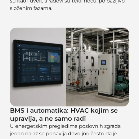
su kao i uvek, a radovi su tekli noću, po pažljivo
složenim fazama.
BMS i automatika: HVAC kojim se
upravlja, a ne samo radi
U energetskim pregledima poslovnih zgrada
jedan nalaz se ponavlja dovoljno često da je