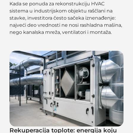
Kada se ponuda za rekonstrukciju HVAC
sistema u industrijskom objektu raščlani na
stavke, investitora često sačeka iznenađenje:
najveći deo vrednosti ne nosi rashladna mašina,
nego kanalska mreža, ventilatori i montaža.
Rekuperacija toplote: energija koju