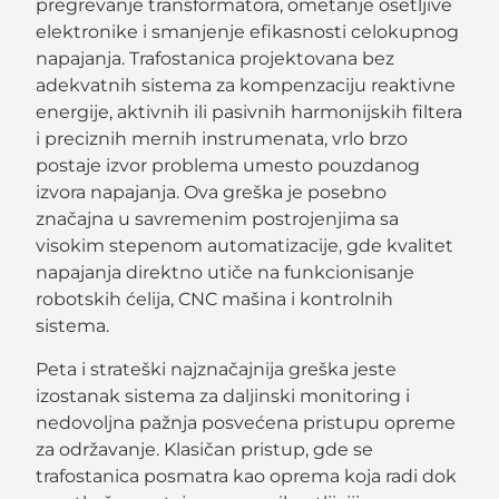
pregrevanje transformatora, ometanje osetljive
elektronike i smanjenje efikasnosti celokupnog
napajanja. Trafostanica projektovana bez
adekvatnih sistema za kompenzaciju reaktivne
energije, aktivnih ili pasivnih harmonijskih filtera
i preciznih mernih instrumenata, vrlo brzo
postaje izvor problema umesto pouzdanog
izvora napajanja. Ova greška je posebno
značajna u savremenim postrojenjima sa
visokim stepenom automatizacije, gde kvalitet
napajanja direktno utiče na funkcionisanje
robotskih ćelija, CNC mašina i kontrolnih
sistema.
Peta i strateški najznačajnija greška jeste
izostanak sistema za daljinski monitoring i
nedovoljna pažnja posvećena pristupu opreme
za održavanje. Klasičan pristup, gde se
trafostanica posmatra kao oprema koja radi dok