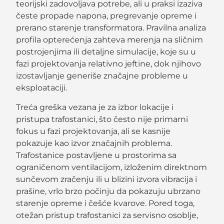
teorijski zadovoljava potrebe, ali u praksi izaziva
česte propade napona, pregrevanje opreme i
prerano starenje transformatora. Pravilna analiza
profila opterećenja zahteva merenja na sličnim
postrojenjima ili detaljne simulacije, koje su u
fazi projektovanja relativno jeftine, dok njihovo
izostavljanje generiše značajne probleme u
eksploataciji.
Treća greška vezana je za izbor lokacije i
pristupa trafostanici, što često nije primarni
fokus u fazi projektovanja, ali se kasnije
pokazuje kao izvor značajnih problema.
Trafostanice postavljene u prostorima sa
ograničenom ventilacijom, izloženim direktnom
sunčevom zračenju ili u blizini izvora vibracija i
prašine, vrlo brzo počinju da pokazuju ubrzano
starenje opreme i češće kvarove. Pored toga,
otežan pristup trafostanici za servisno osoblje,