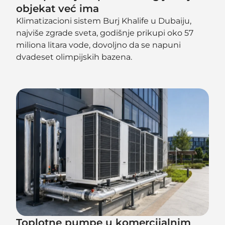
objekat već ima
Klimatizacioni sistem Burj Khalife u Dubaiju,
najviše zgrade sveta, godišnje prikupi oko 57
miliona litara vode, dovoljno da se napuni
dvadeset olimpijskih bazena.
Toplotne pumpe u komercijalnim