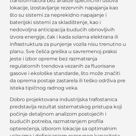
transformatora bez analize specifičnih uslova
lokacije, izostavljanje rezervnih napajanja kao
što su sistemi za neprekidno napajanje i
baterijski sistemi za skladištenje, kao i
nedovoljna anticipacija budućih obnovljivih
izvora energije, čak i kada solarna elektrana ili
infrastruktura za punjenje vozila nisu trenutno u
planu. Sve češća greška u savremenoj praksi
jeste i izbor opreme bez razmatranja
regulatornih trendova vezanih za fluorisane
gasove i ekološke standarde, što može značiti
da oprema postaje zastarela ili teško održiva pre
isteka tipičnog radnog veka.
Dobro projektovana industrijska trafostanica
predstavlja rezultat sistematskog pristupa koji
počinje detaljnom analizom postojećih i
budućih potreba, razmatranjem profila
opterećenja, izborom lokacije sa optimalnim
uslovima i definisanjem rezervnog kapaciteta