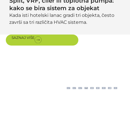
Split, VRF, čiler ili toplotna pumpa:
kako se bira sistem za objekat
Kada isti hotelski lanac gradi tri objekta, često
završi sa tri različita HVAC sistema.
SAZNAJ VIŠE
Sertifikati i
nagrade
Moderno poslovanje
prema ISO proceduram
upotpunjeno je
sertifikatima o autorizaciji
za prodaju, instalaciju i