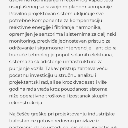
usaglašenog sa razvojnim planom kompanije.
Pravilno projektovan sistem uključuje sve
potrebne komponente za kompenzaciju
reaktivne energije i filtriranje harmonika,
opremljen je senzorima i sistemima za daljinski
monitoring, predviđa jednostavan pristup za
održavanje i sigurnosne intervencije, i anticipira
buduće tehnologije poput solarnih elektrana,
sistema za skladištenje i infrastrukture za
punjenje vozila. Takav pristup zahteva veću
početnu investiciju u stručnu analizu i
projektantski rad, ali se kroz dvadeset i više
godina rada vraća kroz pouzdanost sistema,
niže operativne troškove i izostanak skupih
rekonstrukcija.
Najčešće greške pri projektovanju industrijske
trafostanice gotovo redovno proizlaze iz
nastojanja da se uštedi na inicijalnoj investiciji ili