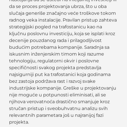
da se proces projektovanja ubrza, što u oba
slučaja generiše značajno veće troškove tokom
radnog veka instalacije. Pravilan pristup zahteva
strategijski pogled na trafostanicu kao na
ključnu poslovnu investiciju, koja se isplati kroz
decenije pouzdanog rada i prilagodljivost
budućim potrebama kompanije. Saradnja sa
iskusnim inženjerskim timom koji razume
tehnologiju, regulatorni okvir i poslovne
specifičnosti svakog projekta predstavlja
najsigurniji put ka trafostanici koja godinama
bez zastoja podržava rast i razvoj svake
industrijske kompanije. Greške u projektovanju
nije moguće u potpunosti eliminisati, ali se
njihova verovatnoća drastično smanjuje kroz
stručan pristup i sveobuhvatnu analizu svih
relevantnih parametara još u najranijoj fazi
projekta.