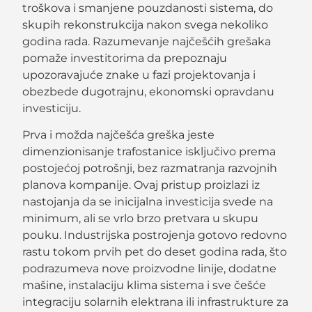
troškova i smanjene pouzdanosti sistema, do
skupih rekonstrukcija nakon svega nekoliko
godina rada. Razumevanje najčešćih grešaka
pomaže investitorima da prepoznaju
upozoravajuće znake u fazi projektovanja i
obezbede dugotrajnu, ekonomski opravdanu
investiciju.
Prva i možda najčešća greška jeste
dimenzionisanje trafostanice isključivo prema
postojećoj potrošnji, bez razmatranja razvojnih
planova kompanije. Ovaj pristup proizlazi iz
nastojanja da se inicijalna investicija svede na
minimum, ali se vrlo brzo pretvara u skupu
pouku. Industrijska postrojenja gotovo redovno
rastu tokom prvih pet do deset godina rada, što
podrazumeva nove proizvodne linije, dodatne
mašine, instalaciju klima sistema i sve češće
integraciju solarnih elektrana ili infrastrukture za