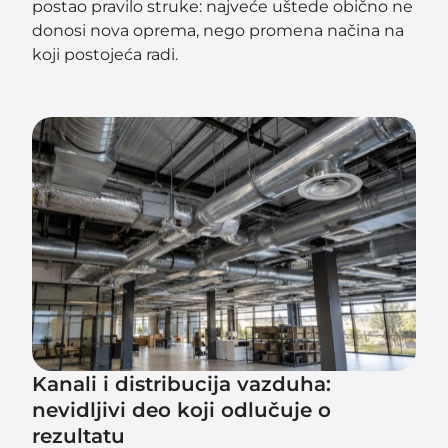
postao pravilo struke: najveće uštede obično ne
donosi nova oprema, nego promena načina na
koji postojeća radi.
Kanali i distribucija vazduha:
nevidljivi deo koji odlučuje o
rezultatu