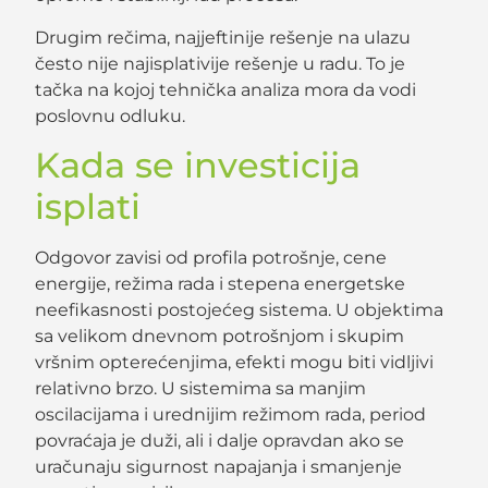
Drugim rečima, najjeftinije rešenje na ulazu
često nije najisplativije rešenje u radu. To je
tačka na kojoj tehnička analiza mora da vodi
poslovnu odluku.
Kada se investicija
isplati
Odgovor zavisi od profila potrošnje, cene
energije, režima rada i stepena energetske
neefikasnosti postojećeg sistema. U objektima
sa velikom dnevnom potrošnjom i skupim
vršnim opterećenjima, efekti mogu biti vidljivi
relativno brzo. U sistemima sa manjim
oscilacijama i urednijim režimom rada, period
povraćaja je duži, ali i dalje opravdan ako se
uračunaju sigurnost napajanja i smanjenje