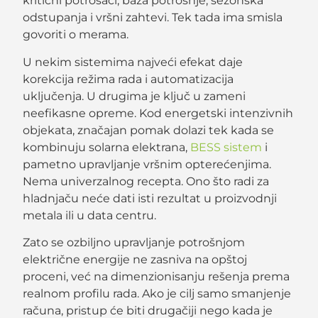
kritični potrošači, baza potrošnje, sezonska
odstupanja i vršni zahtevi. Tek tada ima smisla
govoriti o merama.
U nekim sistemima najveći efekat daje
korekcija režima rada i automatizacija
uključenja. U drugima je ključ u zameni
neefikasne opreme. Kod energetski intenzivnih
objekata, značajan pomak dolazi tek kada se
kombinuju solarna elektrana,
BESS sistem
i
pametno upravljanje vršnim opterećenjima.
Nema univerzalnog recepta. Ono što radi za
hladnjaču neće dati isti rezultat u proizvodnji
metala ili u data centru.
Zato se ozbiljno upravljanje potrošnjom
električne energije ne zasniva na opštoj
proceni, već na dimenzionisanju rešenja prema
realnom profilu rada. Ako je cilj samo smanjenje
računa, pristup će biti drugačiji nego kada je