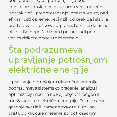
pouzdanosti. Kada potrošnja nije pod
kontrolom, posledice nisu samo veći mesečni
izdatak, već i preopterećenje infrastrukture, pad
efikasnosti opreme, veći rizik od prekida i slabija
predvidivost troškova. U praksi, to znači da firma
plaća više nego što mora i pritom radi pod
većim rizikom nego što bi trebalo.
Šta podrazumeva
upravljanje potrošnjom
električne energije
Upravljanje potrošnjom električne energije
podrazumeva sistemsko praćenje, analizu i
optimizaciju načina na koji objekat, pogon ili
mreža koriste električnu energiju. To nije samo
gašenje svetla ili zamena rasvete. Ozbiljan
pristup uključuje merenje po potrošačkim