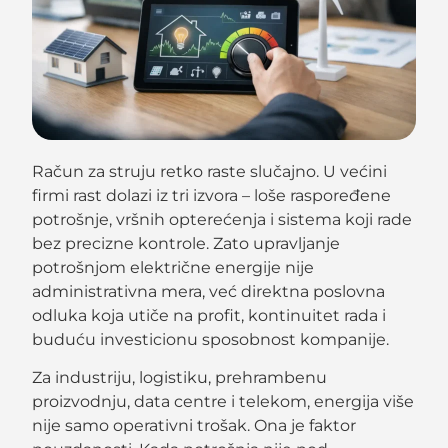
Račun za struju retko raste slučajno. U većini
firmi rast dolazi iz tri izvora – loše raspoređene
potrošnje, vršnih opterećenja i sistema koji rade
bez precizne kontrole. Zato upravljanje
potrošnjom električne energije nije
administrativna mera, već direktna poslovna
odluka koja utiče na profit, kontinuitet rada i
buduću investicionu sposobnost kompanije.
Za industriju, logistiku, prehrambenu
proizvodnju, data centre i telekom, energija više
nije samo operativni trošak. Ona je faktor