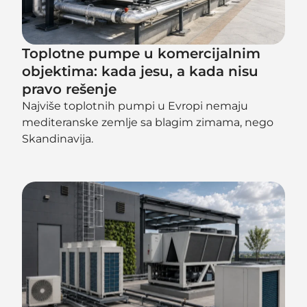
Toplotne pumpe u komercijalnim
objektima: kada jesu, a kada nisu
pravo rešenje
Najviše toplotnih pumpi u Evropi nemaju
mediteranske zemlje sa blagim zimama, nego
Skandinavija.