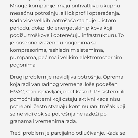
Mnoge kompanije imaju prihvatljivu ukupnu
mesečnu potrošnju, ali loš profil opterećenja.
Kada više velikih potrošača startuje u istom
periodu, dolazi do energetskih pikova koji
podižu troškove i opterećuju infrastrukturu. To
je posebno izraženo u pogonima sa
kompresorima, rashladnim sistemima,
pumpama, pećima i velikim elektromotornim
pogonima.
Drugi problem je nevidljiva potrošnja. Oprema
koja radi van radnog vremena, loše podešen
HVAC, stari ispravljači, neefikasni UPS sistemi ili
pomoćni sistemi koji ostaju aktivni kada nisu
potrebni, često stvaraju kontinuirani trošak koji
se ne vidi dok se potrošnja ne razloži po
granama i vremenima rada.
Treći problem je parcijalno odlučivanje. Kada se