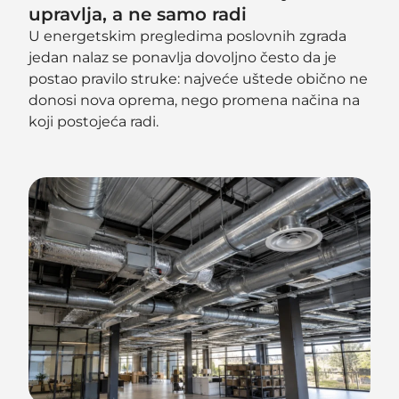
upravlja, a ne samo radi
U energetskim pregledima poslovnih zgrada
jedan nalaz se ponavlja dovoljno često da je
postao pravilo struke: najveće uštede obično ne
donosi nova oprema, nego promena načina na
koji postojeća radi.