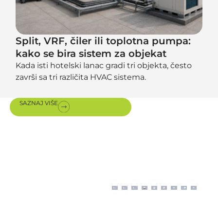
Split, VRF, čiler ili toplotna pumpa:
kako se bira sistem za objekat
Kada isti hotelski lanac gradi tri objekta, često
završi sa tri različita HVAC sistema.
SAZNAJ VIŠE
Sertifikati i
nagrade
Moderno poslovanje