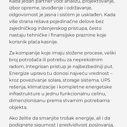
Kada jedan partner vodi analizu, projektovanje,
izbor opreme, izvođenje i održavanje,
odgovornost je jasna i sistem je usklađen. Kada
više strana rešava pojedinačne delove bez
zajedničkog inženjerskog pristupa, često
nastaju tehničke i finansijske praznine koje
korisnik plaća kasnije.
Za kompanije koje imaju složene procese, veliki
broj potrošača ili potrebu za neprekidnim
radom, integrisan pristup je najbezbedniji put.
Energize upravo tu donosi najveću vrednost –
kroz povezivanje solara, storage sistema, UPS
rešenja, klimatizacije i kompletne energetske
infrastrukture u jednu funkcionalnu celinu,
dimenzionisanu prema stvarnim potrebama
objekta.
Ako želite da smanjite trošak energije, ali i da
podignete sigurnost i predvidivost poslovanja,