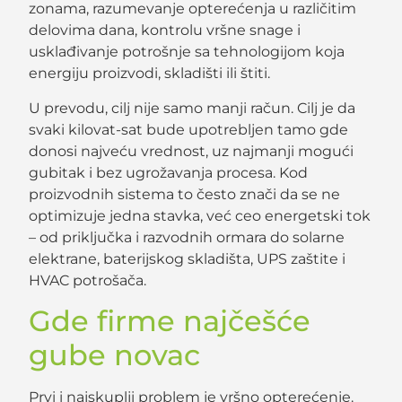
zonama, razumevanje opterećenja u različitim
delovima dana, kontrolu vršne snage i
usklađivanje potrošnje sa tehnologijom koja
energiju proizvodi, skladišti ili štiti.
U prevodu, cilj nije samo manji račun. Cilj je da
svaki kilovat-sat bude upotrebljen tamo gde
donosi najveću vrednost, uz najmanji mogući
gubitak i bez ugrožavanja procesa. Kod
proizvodnih sistema to često znači da se ne
optimizuje jedna stavka, već ceo energetski tok
– od priključka i razvodnih ormara do solarne
elektrane, baterijskog skladišta, UPS zaštite i
HVAC potrošača.
Gde firme najčešće
gube novac
Prvi i najskuplji problem je vršno opterećenje.