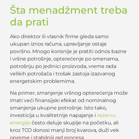
Šta menadžment treba
da prati
Ako direktor ili vlasnik firme gleda samo
ukupan iznos računa, upravljanje ostaje
površno. Mnogo korisnije je pratiti odnos bazne
i vršne potrošnje, opterećenje po smenama,
potrošnju po jedinici proizvoda, vreme rada
velikih potrošača i trošak zastoja izazvanog
energetskim problemima.
Na primer, smanjenje vršnog opterećenja može
imati veći finansijski efekat od nominalnog
smanjenja ukupne potrošnje. Isto tako,
investicija u kvalitetnije napajanje i
rezervu
energije
često deluje skuplje na početku, ali
kroz TCO donosi manji broj kvarova, duži vek
opreme i stabilniji rad procesa.