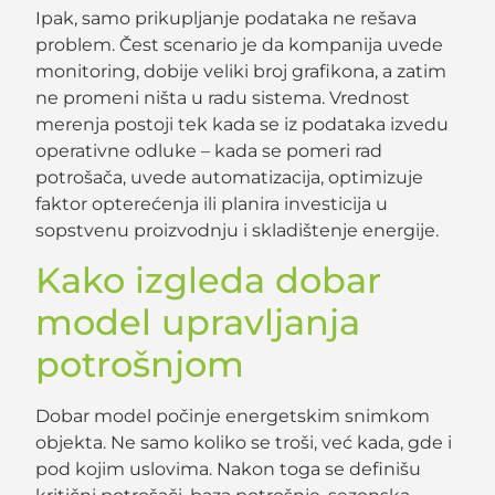
Ipak, samo prikupljanje podataka ne rešava
problem. Čest scenario je da kompanija uvede
monitoring, dobije veliki broj grafikona, a zatim
ne promeni ništa u radu sistema. Vrednost
merenja postoji tek kada se iz podataka izvedu
operativne odluke – kada se pomeri rad
potrošača, uvede automatizacija, optimizuje
faktor opterećenja ili planira investicija u
sopstvenu proizvodnju i skladištenje energije.
Kako izgleda dobar
model upravljanja
potrošnjom
Dobar model počinje energetskim snimkom
objekta. Ne samo koliko se troši, već kada, gde i
pod kojim uslovima. Nakon toga se definišu