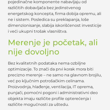
pojedinačne komponente nabavljaju od
različitih dobavljača bez jedinstvenog
energetskog koncepta, firma dobija opremu, ali
ne i sistem. Posledica su preklapanja, loše
dimenzionisanje, slabija iskorišćenost investicije
i veći ukupni trošak vlasništva.
Merenje je početak, ali
nije dovoljno
Bez kvalitetnih podataka nema ozbiljne
optimizacije. To znači da prvi korak mora biti
precizno merenje – ne samo na glavnom brojilu,
već po ključnim potrošačkim celinama.
Proizvodnja, hlađenje, ventilacija, IT oprema,
punjači, pomoćni pogoni i administrativni deo
objekta imaju različite profile opterećenja i
različite mogućnosti za uštedu.