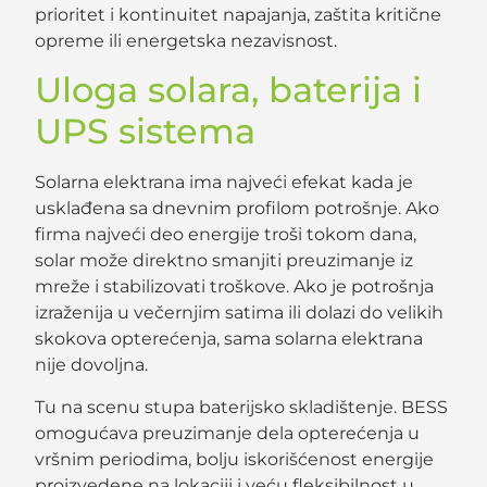
prioritet i kontinuitet napajanja, zaštita kritične
opreme ili energetska nezavisnost.
Uloga solara, baterija i
UPS sistema
Solarna elektrana ima najveći efekat kada je
usklađena sa dnevnim profilom potrošnje. Ako
firma najveći deo energije troši tokom dana,
solar može direktno smanjiti preuzimanje iz
mreže i stabilizovati troškove. Ako je potrošnja
izraženija u večernjim satima ili dolazi do velikih
skokova opterećenja, sama solarna elektrana
nije dovoljna.
Tu na scenu stupa baterijsko skladištenje. BESS
omogućava preuzimanje dela opterećenja u
vršnim periodima, bolju iskorišćenost energije
proizvedene na lokaciji i veću fleksibilnost u