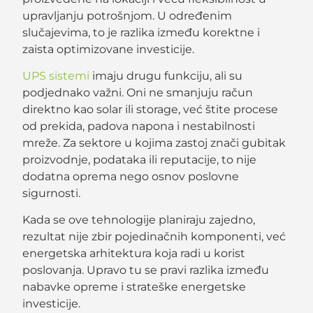
upravljanju potrošnjom. U određenim
slučajevima, to je razlika između korektne i
zaista optimizovane investicije.
UPS sistemi
imaju drugu funkciju, ali su
podjednako važni. Oni ne smanjuju račun
direktno kao solar ili storage, već štite procese
od prekida, padova napona i nestabilnosti
mreže. Za sektore u kojima zastoj znači gubitak
proizvodnje, podataka ili reputacije, to nije
dodatna oprema nego osnov poslovne
sigurnosti.
Kada se ove tehnologije planiraju zajedno,
rezultat nije zbir pojedinačnih komponenti, već
energetska arhitektura koja radi u korist
poslovanja. Upravo tu se pravi razlika između
nabavke opreme i strateške energetske
investicije.