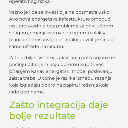
operativnog rizika.
Važno je i da se investicija ne posmatra usko.
Ako nova energetska infrastruktura omogući
rast proizvodnje bez problema sa priključnom
snagom, smanji kvarove na opremi i olakša
planiranje troškova, njen realni povrat je širi od
same uštede na računu.
Zato ozbiljni sistemi upravljanja potrošnjom ne
počinju pitanjem koju opremu kupiti, već
pitanjem kakav energetski model poslovanju
zaista treba. U tome je razlika između rešenja
koja izgledaju dobro na papiru i rešenja koja
rade godinama.
Zašto integracija daje
bolje rezultate