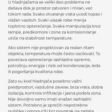
U hladnjačama se veliki deo problema ne
dešava dok je prostor zatvoren i miran, već
tokom rada. Svako otvaranje vrata uvodi topao i
vlažan vazduh. Svaki ulazak robe menja
toplotno opterećenje. Svaka manipulacija kroz
rampe, predkomore i zone za komisioniranje
utiče na stabilnost temperature.
Ako sistem nije projektovan za realan ritam
objekta, temperatura može često oscilovati. To
povećava opterećenje rashladne opreme,
potrošnju energije i rizik od kondenzacije, leda
ili pogoršanja kvaliteta robe.
Zato su kod hladnjača posebno važni
predprostori, vazdušne zavese, brza vrata, dobra
izolacija, kontrola infiltracije i jasna podela zona.
Nije dovoljno samo imati snažan rashladni
sistem. Potrebno je sprečiti nepotrebne
gubitke i omogućiti brz povratak na zadate