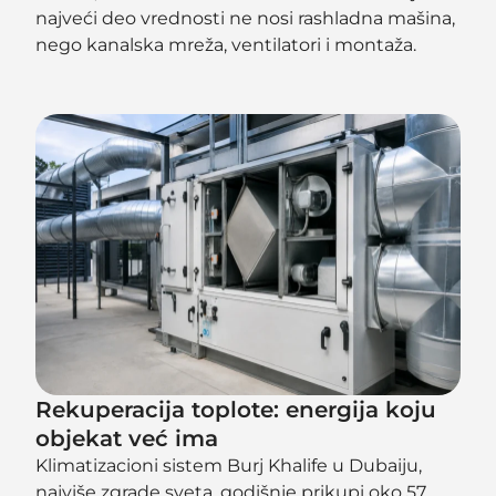
najveći deo vrednosti ne nosi rashladna mašina,
nego kanalska mreža, ventilatori i montaža.
Rekuperacija toplote: energija koju
objekat već ima
Klimatizacioni sistem Burj Khalife u Dubaiju,
najviše zgrade sveta, godišnje prikupi oko 57