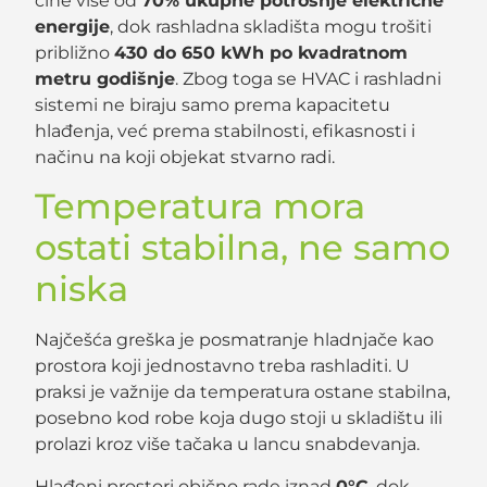
čine više od
70% ukupne potrošnje električne
energije
, dok rashladna skladišta mogu trošiti
približno
430 do 650 kWh po kvadratnom
metru godišnje
. Zbog toga se HVAC i rashladni
sistemi ne biraju samo prema kapacitetu
hlađenja, već prema stabilnosti, efikasnosti i
načinu na koji objekat stvarno radi.
Temperatura mora
ostati stabilna, ne samo
niska
Najčešća greška je posmatranje hladnjače kao
prostora koji jednostavno treba rashladiti. U
praksi je važnije da temperatura ostane stabilna,
posebno kod robe koja dugo stoji u skladištu ili
prolazi kroz više tačaka u lancu snabdevanja.
Hlađeni prostori obično rade iznad
0°C
, dok