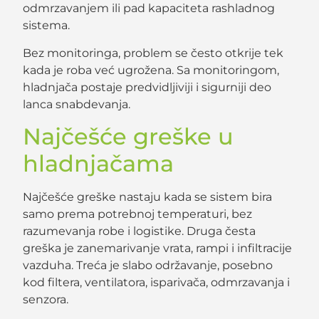
odmrzavanjem ili pad kapaciteta rashladnog
sistema.
Bez monitoringa, problem se često otkrije tek
kada je roba već ugrožena. Sa monitoringom,
hladnjača postaje predvidljiviji i sigurniji deo
lanca snabdevanja.
Najčešće greške u
hladnjačama
Najčešće greške nastaju kada se sistem bira
samo prema potrebnoj temperaturi, bez
razumevanja robe i logistike. Druga česta
greška je zanemarivanje vrata, rampi i infiltracije
vazduha. Treća je slabo održavanje, posebno
kod filtera, ventilatora, isparivača, odmrzavanja i
senzora.