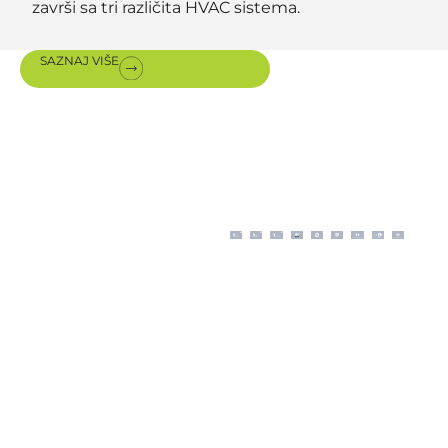
završi sa tri različita HVAC sistema.
SAZNAJ VIŠE
Sertifikati i
nagrade
Moderno poslovanje
prema ISO proceduram
upotpunjeno je
sertifikatima o autorizaciji
za prodaju, instalaciju i
održavanje premium
opreme naših inostranih
partnera.