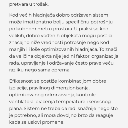
pretvara u trošak.
Kod većih hladnjača dobro održavan sistem
može imati znatno bolju specifičnu potrošnju
po kubnom metru prostora. U praksi se kod
velikih, dobro vođenih objekata mogu postići
značajno niže vrednosti potrošnje nego kod
manjih ili loše optimizovanih hladnjača. To znači
da veličina objekta nije jedini faktor; organizacija
rada, upravljanje i održavanje često prave veću
razliku nego sama oprema.
Efikasnost se postiže kombinacijom dobre
izolacije, pravilnog dimenzionisanja,
optimizovanog odmrzavanja, kontrole
ventilatora, praćenja temperature i servisnog
plana. Sistem ne treba da radi snažnije nego što
je potrebno, ali mora dovoljno brzo da reaguje
kada se uslovi promene.