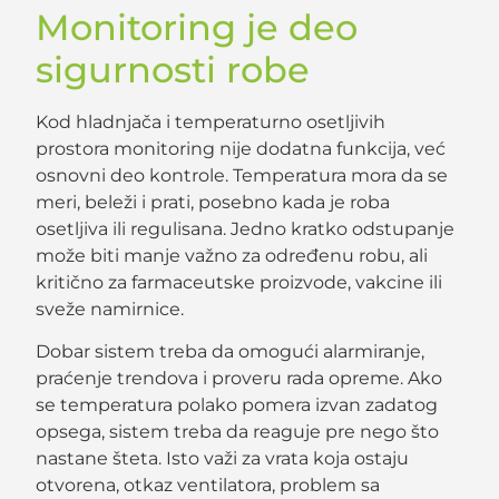
Monitoring je deo
sigurnosti robe
Kod hladnjača i temperaturno osetljivih
prostora monitoring nije dodatna funkcija, već
osnovni deo kontrole. Temperatura mora da se
meri, beleži i prati, posebno kada je roba
osetljiva ili regulisana. Jedno kratko odstupanje
može biti manje važno za određenu robu, ali
kritično za farmaceutske proizvode, vakcine ili
sveže namirnice.
Dobar sistem treba da omogući alarmiranje,
praćenje trendova i proveru rada opreme. Ako
se temperatura polako pomera izvan zadatog
opsega, sistem treba da reaguje pre nego što
nastane šteta. Isto važi za vrata koja ostaju
otvorena, otkaz ventilatora, problem sa