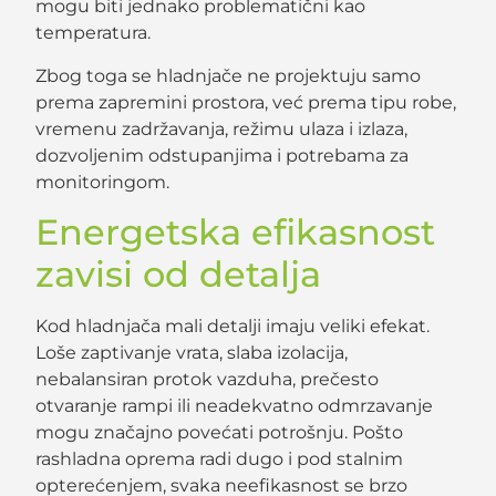
mogu biti jednako problematični kao
temperatura.
Zbog toga se hladnjače ne projektuju samo
prema zapremini prostora, već prema tipu robe,
vremenu zadržavanja, režimu ulaza i izlaza,
dozvoljenim odstupanjima i potrebama za
monitoringom.
Energetska efikasnost
zavisi od detalja
Kod hladnjača mali detalji imaju veliki efekat.
Loše zaptivanje vrata, slaba izolacija,
nebalansiran protok vazduha, prečesto
otvaranje rampi ili neadekvatno odmrzavanje
mogu značajno povećati potrošnju. Pošto
rashladna oprema radi dugo i pod stalnim
opterećenjem, svaka neefikasnost se brzo