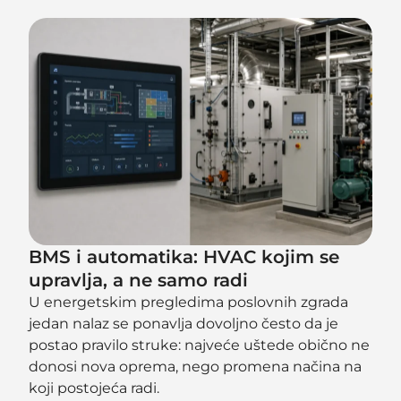
BMS i automatika: HVAC kojim se
upravlja, a ne samo radi
U energetskim pregledima poslovnih zgrada
jedan nalaz se ponavlja dovoljno često da je
postao pravilo struke: najveće uštede obično ne
donosi nova oprema, nego promena načina na
koji postojeća radi.