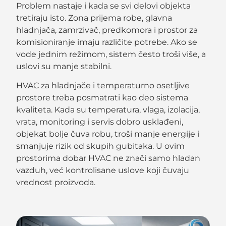
Problem nastaje i kada se svi delovi objekta
tretiraju isto. Zona prijema robe, glavna
hladnjača, zamrzivač, predkomora i prostor za
komisioniranje imaju različite potrebe. Ako se
vode jednim režimom, sistem često troši više, a
uslovi su manje stabilni.
HVAC za hladnjače i temperaturno osetljive
prostore treba posmatrati kao deo sistema
kvaliteta. Kada su temperatura, vlaga, izolacija,
vrata, monitoring i servis dobro usklađeni,
objekat bolje čuva robu, troši manje energije i
smanjuje rizik od skupih gubitaka. U ovim
prostorima dobar HVAC ne znači samo hladan
vazduh, već kontrolisane uslove koji čuvaju
vrednost proizvoda.