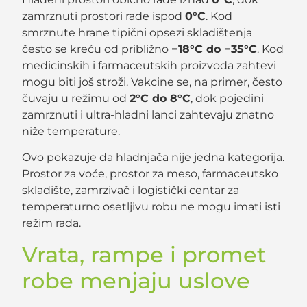
zamrznuti prostori rade ispod
0°C
. Kod
smrznute hrane tipični opsezi skladištenja
često se kreću od približno
−18°C do −35°C
. Kod
medicinskih i farmaceutskih proizvoda zahtevi
mogu biti još stroži. Vakcine se, na primer, često
čuvaju u režimu od
2°C do 8°C
, dok pojedini
zamrznuti i ultra-hladni lanci zahtevaju znatno
niže temperature.
Ovo pokazuje da hladnjača nije jedna kategorija.
Prostor za voće, prostor za meso, farmaceutsko
skladište, zamrzivač i logistički centar za
temperaturno osetljivu robu ne mogu imati isti
režim rada.
Vrata, rampe i promet
robe menjaju uslove