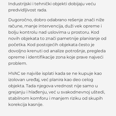
Industrijski i tehnički objekti dobijaju veću
predvidljivost rada.
Dugoročno, dobro odabrano rešenje znači niže
račune, manje intervencija, duži vek opreme i
bolju kontrolu nad uslovima u prostoru. Kod
novih objekata to znači pametnije planiranje od
početka. Kod postojećih objekata često je
dovoljno krenuti od analize potrošnje, pregleda
opreme i identifikacije zona koje prave najveći
problem.
HVAC se najviše isplati kada se ne kupuje kao
izolovan uređaj, već planira kao deo celog
objekta. Tada njegova vrednost nije samo u
grejanju i hlađenju, već u svakodnevnoj uštedi,
stabilnom komforu i manjem riziku od skupih
korekcija kasnije.