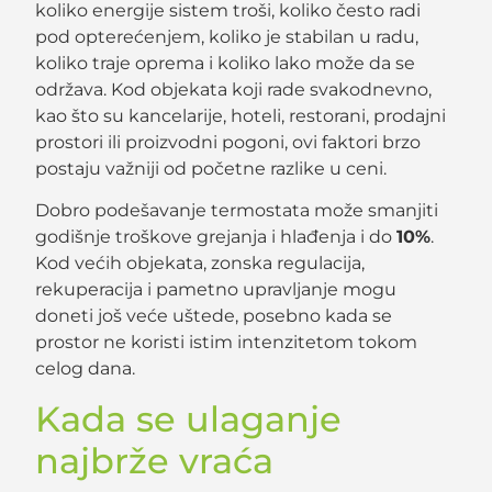
koliko energije sistem troši, koliko često radi
pod opterećenjem, koliko je stabilan u radu,
koliko traje oprema i koliko lako može da se
održava. Kod objekata koji rade svakodnevno,
kao što su kancelarije, hoteli, restorani, prodajni
prostori ili proizvodni pogoni, ovi faktori brzo
postaju važniji od početne razlike u ceni.
Dobro podešavanje termostata može smanjiti
godišnje troškove grejanja i hlađenja i do
10%
.
Kod većih objekata, zonska regulacija,
rekuperacija i pametno upravljanje mogu
doneti još veće uštede, posebno kada se
prostor ne koristi istim intenzitetom tokom
celog dana.
Kada se ulaganje
najbrže vraća