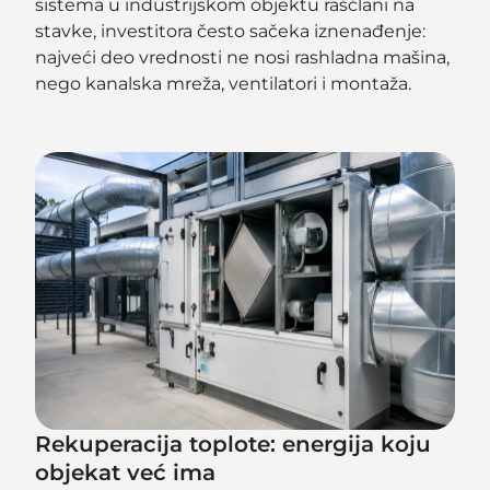
sistema u industrijskom objektu raščlani na
stavke, investitora često sačeka iznenađenje:
najveći deo vrednosti ne nosi rashladna mašina,
nego kanalska mreža, ventilatori i montaža.
Rekuperacija toplote: energija koju
objekat već ima