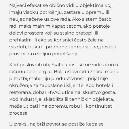
Najveći efekat se obično vidi u objektima koji
imaju visoku potrošnju, zastarelu opremu ili
neujednačene uslove rada. Ako sistem često
radi maksimalnim kapacitetom, ako postoje
delovi prostora koji su stalno pretopli ili
prehladni, ili ako se korisnici često žale na
vazduh, buka ili promene temperature, postoji
prostor za ozbiljno poboljšanje.
Kod poslovnih objekata korist se ne vidi samo u
računu za energiju. Bolji uslovi rada znače manje
pritužbi, stabilniju produktivnost i prijatnije
okruženje za zaposlene i klijente. Kod hotela i
restorana, dobar HVAC utiče na iskustvo gosta.
Kod industrije, skladišta ili tehničkih objekata,
može uticati i na opremu, robu ili kontinuitet
procesa.
U praksi, najbrži povrat se postiže kada se