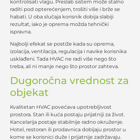
kontrolisati vlagu. Preslab sistem može stalno
raditi pod opterećenjem, trošiti više i brže se
habati. U oba slučaja korisnik dobija slabiji
rezultat, iako je oprema možda tehnički
ispravna.
Najbolji efekat se postiže kada su oprema,
izolacija, ventilacija, regulacija i navike korisnika
usklađeni. Tada HVAC ne radi više nego što
treba, ali ni manje nego što prostor zahteva.
Dugoročna vrednost za
objekat
Kvalitetan HVAC povećava upotrebljivost
prostora. Stan ili kuća postaju prijatniji za život.
Kancelarija postaje stabilnije radno okruženje.
Hotel, restoran ili prodavnica dobijaju prostor u
kome se korisnici duže i prijatnije zadržavaju.