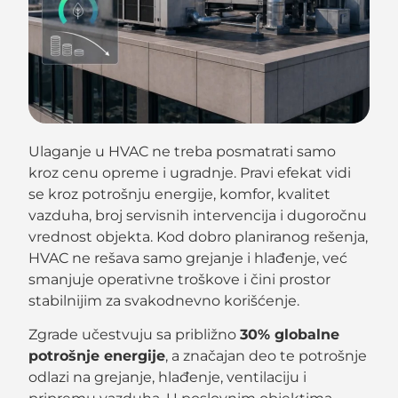
Ulaganje u HVAC ne treba posmatrati samo
kroz cenu opreme i ugradnje. Pravi efekat vidi
se kroz potrošnju energije, komfor, kvalitet
vazduha, broj servisnih intervencija i dugoročnu
vrednost objekta. Kod dobro planiranog rešenja,
HVAC ne rešava samo grejanje i hlađenje, već
smanjuje operativne troškove i čini prostor
stabilnijim za svakodnevno korišćenje.
Zgrade učestvuju sa približno
30% globalne
potrošnje energije
, a značajan deo te potrošnje
odlazi na grejanje, hlađenje, ventilaciju i