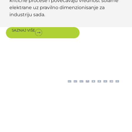
kritične procese i povećavaju vrednost solarne
elektrane uz pravilno dimenzionisanje za
industriju sada.
SAZNAJ VIŠE
Sertifikati i
nagrade
Moderno poslovanje
prema ISO proceduram
upotpunjeno je
sertifikatima o autorizaciji
za prodaju, instalaciju i
održavanje premium
opreme naših inostranih