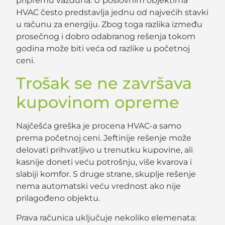
pripremu vazduha. U poslovnim objektima
HVAC često predstavlja jednu od najvećih stavki
u računu za energiju. Zbog toga razlika između
prosečnog i dobro odabranog rešenja tokom
godina može biti veća od razlike u početnoj
ceni.
Trošak se ne završava
kupovinom opreme
Najčešća greška je procena HVAC-a samo
prema početnoj ceni. Jeftinije rešenje može
delovati prihvatljivo u trenutku kupovine, ali
kasnije doneti veću potrošnju, više kvarova i
slabiji komfor. S druge strane, skuplje rešenje
nema automatski veću vrednost ako nije
prilagođeno objektu.
Prava računica uključuje nekoliko elemenata: