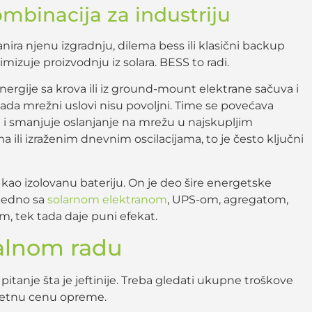
ombinacija za industriju
anira njenu izgradnju, dilema bess ili klasični backup
izuje proizvodnju iz solara. BESS to radi.
ergije sa krova ili iz ground-mount elektrane sačuva i
i kada mrežni uslovi nisu povoljni. Time se povećava
 i smanjuje oslanjanje na mrežu u najskupljim
li izraženim dnevnim oscilacijama, to je često ključni
ao izolovanu bateriju. On je deo šire energetske
ajedno sa
solarnom elektranom
, UPS-om, agregatom,
m, tek tada daje puni efekat.
realnom radu
pitanje šta je jeftinije. Treba gledati ukupne troškove
očetnu cenu opreme.