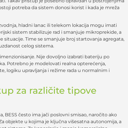
ati. Takav pristup je posebno opravdan u postrojenjima
postoji potreba da sistem donosi korist i kada je mreža
vodnja, hladni lanac ili telekom lokacija mogu imati
rijski sistem stabilizuje rad i smanjuje mikroprekide, a
e situacije. Time se smanjuje broj startovanja agregata,
ouzdanost celog sistema.
imenzionisanje. Nije dovoljno izabrati bateriju po
čka. Potrebno je modelovati realna opterećenja,
ite, logiku upravljanja i režime rada u normalnim i
kup za različite tipove
 BESS često ima jači poslovni smisao, naročito ako
. Za objekte u kojima je ključna višesatna autonomija, a