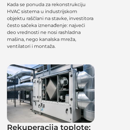
Kada se ponuda za rekonstrukciju
HVAC sistema u industrijskom
objektu raščlani na stavke, investitora
često sačeka iznenađenje: najveći
deo vrednosti ne nosi rashladna
mašina, nego kanalska mreža,
ventilatori i montaža.
Rekuperacija toplote: