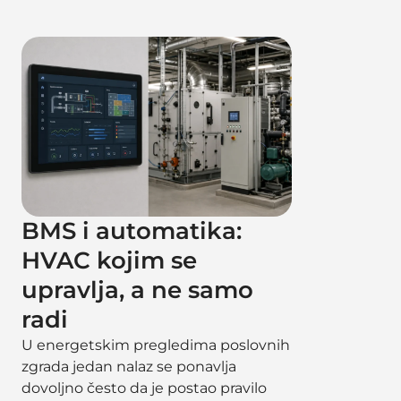
BMS i automatika:
HVAC kojim se
upravlja, a ne samo
radi
U energetskim pregledima poslovnih
zgrada jedan nalaz se ponavlja
dovoljno često da je postao pravilo