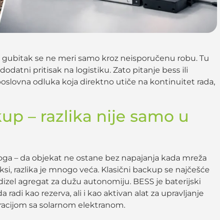
, gubitak se ne meri samo kroz neisporučenu robu. Tu
 dodatni pritisak na logistiku. Zato pitanje bess ili
 poslovna odluka koja direktno utiče na kontinuitet rada,
kup – razlika nije samo u
zloga – da objekat ne ostane bez napajanja kada mreža
aksi, razlika je mnogo veća. Klasični backup se najčešće
dizel agregat za dužu autonomiju. BESS je baterijski
 radi kao rezerva, ali i kao aktivan alat za upravljanje
racijom sa solarnom elektranom.