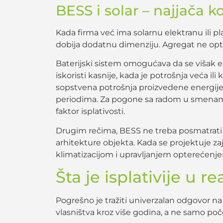
BESS i solar – najjača k
Kada firma već ima solarnu elektranu ili pl
dobija dodatnu dimenziju. Agregat ne optim
Baterijski sistem omogućava da se višak en
iskoristi kasnije, kada je potrošnja veća il
sopstvena potrošnja proizvedene energije
periodima. Za pogone sa radom u smenama i
faktor isplativosti.
Drugim rečima, BESS ne treba posmatrati k
arhitekture objekta. Kada se projektuje z
klimatizacijom i upravljanjem opterećenje
Šta je isplativije u 
Pogrešno je tražiti univerzalan odgovor na 
vlasništva kroz više godina, a ne samo p