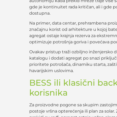
autonomiju kada prekid mreže traje više s
gde je kontinuitet rada kritičan, ali i gde 
dostupna.
Na primer, data centar, prehrambena proiz
značajnu korist od arhitekture u kojoj bate
agregat ostaje krajnja rezerva za ekstremn
optimizuje potrošnja goriva i povećava p
Ovakav pristup traži ozbiljno inženjersko d
katalogu i dodati agregat po snazi priklju
prioritete potrošača, dinamiku starta, zašt
havarijskim uslovima.
BESS ili klasični bac
korisnika
Za proizvodne pogone sa skupim zastojima,
postoje vršna opterećenja ili plan za solar