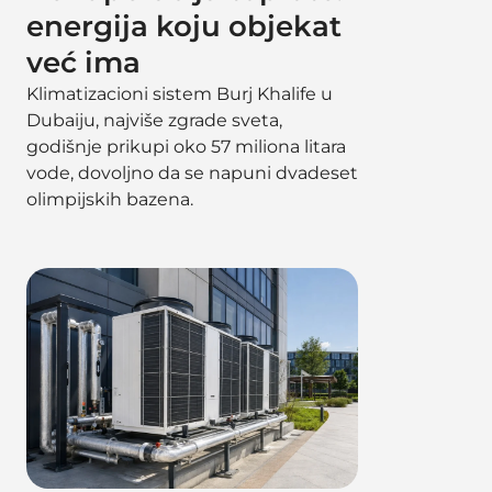
energija koju objekat
već ima
Klimatizacioni sistem Burj Khalife u
Dubaiju, najviše zgrade sveta,
godišnje prikupi oko 57 miliona litara
vode, dovoljno da se napuni dvadeset
olimpijskih bazena.