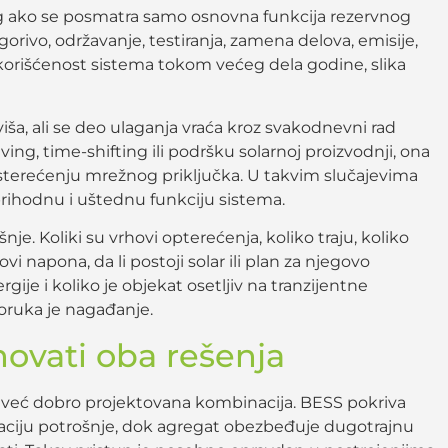
rag ako se posmatra samo osnovna funkcija rezervnog
rivo, održavanje, testiranja, zamena delova, emisije,
skorišćenost sistema tokom većeg dela godine, slika
iša, ali se deo ulaganja vraća kroz svakodnevni rad
ving, time-shifting ili podršku solarnoj proizvodnji, ona
asterećenju mrežnog priključka. U takvim slučajevima
ihodnu i uštednu funkciju sistema.
nje. Koliki su vrhovi opterećenja, koliko traju, koliko
vi napona, da li postoji solar ili plan za njegovo
ije i koliko je objekat osetljiv na tranzijentne
oruka je nagađanje.
ovati oba rešenja
-ili, već dobro projektovana kombinacija. BESS pokriva
izaciju potrošnje, dok agregat obezbeđuje dugotrajnu