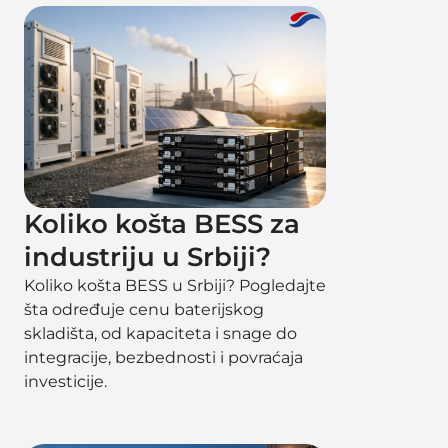
Koliko košta BESS za
industriju u Srbiji?
Koliko košta BESS u Srbiji? Pogledajte
šta određuje cenu baterijskog
skladišta, od kapaciteta i snage do
integracije, bezbednosti i povraćaja
investicije.