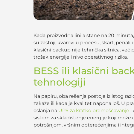
Kada proizvodna linija stane na 20 minuta
su zastoji, kvarovi u procesu, škart, penali i
klasični backup nije tehnička sitnica, već
trošak energije i nivo operativnog rizika.
BESS ili klasični bac
tehnologiji
Na papiru, oba rešenja postoje iz istog ra
zakaže ili kada je kvalitet napona loš. U pr
oslanja na
UPS za kratko premošćavanje
i 
sistem za skladištenje energije koji može da
potrošnjom, vršnim opterećenjima i integ