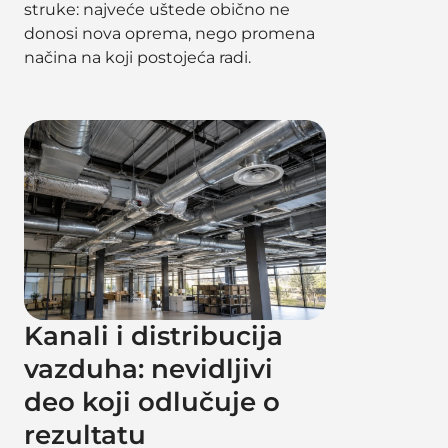
struke: najveće uštede obično ne
donosi nova oprema, nego promena
načina na koji postojeća radi.
Kanali i distribucija
vazduha: nevidljivi
deo koji odlučuje o
rezultatu