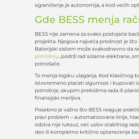
ograničenje je autonomija, a kod većih opte
Gde BESS menja rač
BESS nije zamena za svako postojeće bac
projekta. Njegova najveća prednost je što i
Baterijski sistem može svakodnevno da ra
potrošnju
, podrži rad solarne elektrane, 
potrošače.
To menja logiku ulaganja. Kod klasičnog 
istovremeno plaćati sigurnost i kupovati
potrošnje, skupim prekidima rada ili plan
finansijski merljiva.
Posebno je važno što BESS reaguje prakti
pravi problem – automatizovane linije, hlad
odziva nije luksuz, već uslov stabilnog r
deo ili kompletno kritično opterećenje bez