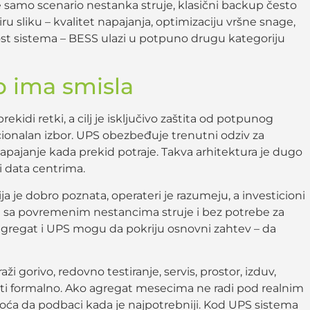
 samo scenario nestanka struje, klasični backup često
ru sliku – kvalitet napajanja, optimizaciju vršne snage,
nost sistema – BESS ulazi u potpuno drugu kategoriju
p ima smisla
idi retki, a cilj je isključivo zaštita od potpunog
acionalan izbor. UPS obezbeđuje trenutni odziv za
pajanje kada prekid potraje. Takva arhitektura je dugo
i data centrima.
a je dobro poznata, operateri je razumeju, a investicioni
je sa povremenim nestancima struje i bez potrebe za
egat i UPS mogu da pokriju osnovni zahtev – da
aži gorivo, redovno testiranje, servis, prostor, izduv,
iti formalno. Ako agregat mesecima ne radi pod realnim
oća da podbaci kada je najpotrebniji. Kod UPS sistema