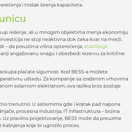
rećenja i trošak širenja kapaciteta.
unicu
kup rešenje, ali u mnogim objektima menja ekonomiju
nvesticija ne stoji neaktivna dok čeka kvar na mreži.
di – da preuzima vršna opterećenja,
stabilizuje
smanji angažovanu snagu i obezbedi rezervu za kritične
backupa plaćate sigurnost. Kod BESS-a možete
 operativnu uštedu. Za kompanije sa izraženim vrhovima
iranom solarnom elektranom, ova razlika brzo postaje
čno trenutno. U sistemima gde i kratak pad napona
njače, procesna industrija, IT infrastruktura – brzina
ada. Uz pravilno projektovanje, BESS može da preuzme
 kašnjenja koje bi ugrozilo proces.