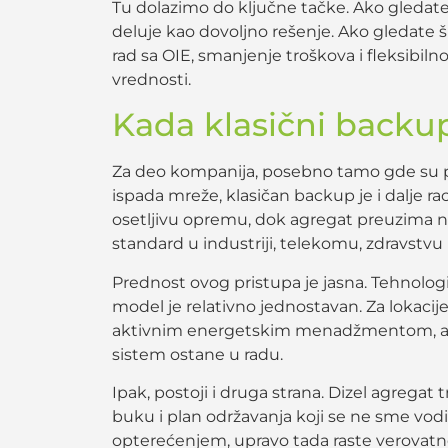
Tu dolazimo do ključne tačke. Ako gledate
deluje kao dovoljno rešenje. Ako gledate ši
rad sa OIE, smanjenje troškova i fleksibil
vrednosti.
Kada klasični backu
Za deo kompanija, posebno tamo gde su prek
ispada mreže, klasičan backup je i dalje r
osetljivu opremu, dok agregat preuzima na
standard u industriji, telekomu, zdravstvu 
Prednost ovog pristupa je jasna. Tehnologij
model je relativno jednostavan. Za lokaci
aktivnim energetskim menadžmentom, agr
sistem ostane u radu.
Ipak, postoji i druga strana. Dizel agregat tr
buku i plan održavanja koji se ne sme vod
opterećenjem, upravo tada raste verovatn