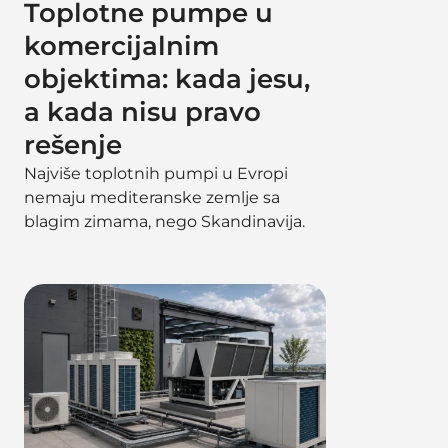
Toplotne pumpe u
komercijalnim
objektima: kada jesu,
a kada nisu pravo
rešenje
Najviše toplotnih pumpi u Evropi
nemaju mediteranske zemlje sa
blagim zimama, nego Skandinavija.