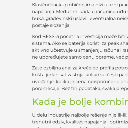
Klasični backup obično ima niži ulazni p
napajanja. Međutim, kada u računicu uđu go
buka, građevinski uslovi i eventualna nei
postaje složenija.
Kod BESS-a početna investicija može biti v
sistema. Ako se baterija koristi za peak sha
aktivno učestvuje u smanjenju računa i r
ne upoređujete samo cenu opreme, već pr
Zato ozbiljna analiza kreće od profila potroš
košta jedan sat zastoja, koliko su česti pado
uvođenje, kolika je cena neisporučene energ
poremećaje. Bez tih podataka, svaka prep
Kada je bolje kombin
U delu industrije najbolje rešenje nije ili
trenutni odziv, kvalitet napajanja i optim